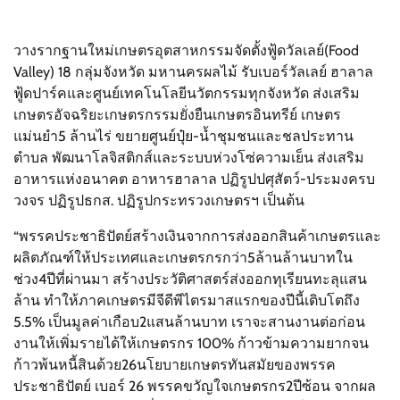
วางรากฐานใหม่เกษตรอุตสาหกรรมจัดตั้งฟู้ดวัลเลย์(Food
Valley) 18 กลุ่มจังหวัด มหานครผลไม้ รับเบอร์วัลเลย์ ฮาลาล
ฟู้ดปาร์คและศูนย์เทคโนโลยีนวัตกรรมทุกจังหวัด ส่งเสริม
เกษตรอัจฉริยะเกษตรกรรมยั่งยืนเกษตรอินทรีย์ เกษตร
แม่นยำ5 ล้านไร่ ขยายศูนย์ปุ๋ย-น้ำชุมชนและชลประทาน
ตำบล พัฒนาโลจิสติกส์และระบบห่วงโซ่ความเย็น ส่งเสริม
อาหารแห่งอนาคต อาหารฮาลาล ปฏิรูปปศุสัตว์-ประมงครบ
วงจร ปฏิรูปธกส. ปฏิรูปกระทรวงเกษตรฯ เป็นต้น
“พรรคประชาธิปัตย์สร้างเงินจากการส่งออกสินค้าเกษตรและ
ผลิตภัณฑ์ให้ประเทศและเกษตรกรกว่า5ล้านล้านบาทใน
ช่วง4ปีที่ผ่านมา สร้างประวัติศาสตร์ส่งออกทุเรียนทะลุแสน
ล้าน ทำให้ภาคเกษตรมีจีดีพีไตรมาสแรกของปีนี้เติบโตถึง
5.5% เป็นมูลค่าเกือบ2แสนล้านบาท เราจะสานงานต่อก่อน
งานให้เพิ่มรายได้ให้เกษตรกร 100% ก้าวข้ามความยากจน
ก้าวพ้นหนี้สินด้วย26นโยบายเกษตรทันสมัยของพรรค
ประชาธิปัตย์ เบอร์ 26 พรรคขวัญใจเกษตรกร2ปีซ้อน จากผล