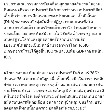
ประธานคณะกรรมการขับเคลื่อนยุทธศาสตร์พรรคในฐานะ
ทีมเศรษฐกิจพรรคประชาธิปัตย์ กล่าวว่า พรรคประชาธิปัตย์
เล็งเห็นว่า เกษตรคืออนาคตของประเทศและเป็นดีเอ็นเอ
(DNA) ของพรรคจึงมุ่งมั่นที่จะปฏิรูปภาคเกษตรเพื่อให้
เกษตรกรเข้มแข็ง เกษตรไทยแข็งแกร่งจึงกำหนดเป้าหมาย
ของนโยบายเกษตรทันสมัยภายใต้วิสัยทัศน์ “เกษตรฐานราก
เกษตรฐานโลก”และยุทธศาสตร์ตลาดนำการผลิต
1.ประเทศไทยต้องเป็นมหาอำนาจอาหารโลก Top10
2.เกษตรกรมีรายได้สูงขึ้น 100 % และ3.เพิ่ม GDP เกษตรเป็น
10%
นโยบายเกษตรทันสมัยของพรรคประชาธิปัตย์ เบอร์ 26 จึง
กำหนด 26 นโยบายสำคัญๆ เพื่อเป็นเครื่องมือในการยกระดับ
อัพเกรดภาคเกษตรสู่การบรรลุเป้าหมาย เช่น ต่อยอดประกัน
รายได้จ่ายส่วนต่าง เกษตรแปลงใหญ่ 3 ล้าน เติมทุนชาวนา 3
หมื่นต่อครัวเรือน องค์กรประมงท้องถิ่น1แสน ตอบแทน อาสา
สมัครเกษตร1พันต่อเดือน ธนาคารหมู่บ้านชุมชน2ล้าน ปรับ
ลดปลดหนี้พักหนี้เกษตรกร ปลดล็อก”พรก.ประมง”