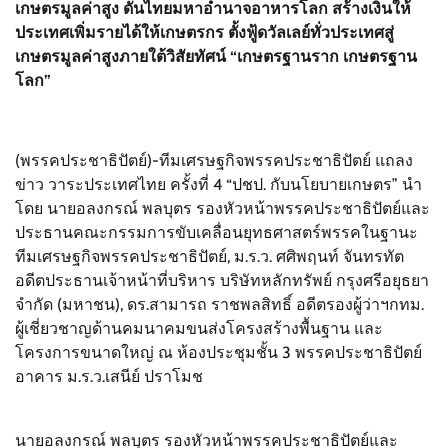
เกษตรมูลค่าสูง ดันไทยมหาอำนาจอาหารโลก สร้างเงินให้
ประเทศเพิ่มรายได้ให้เกษตรกร ตั้งฟู้ดวัลเลย์ทั่วประเทศสู่
เกษตรมูลค่าสูงภายใต้วิสัยทัศน์ “เกษตรฐานราก เกษตรฐาน
โลก”
(พรรคประชาธิปัตย์)-ทีมเศรษฐกิจพรรคประชาธิปัตย์ แถลง
ข่าว วาระประเทศไทย ครั้งที่ 4 “ปชป. กับนโยบายเกษตร” นำ
โดย นายอลงกรณ์ พลบุตร รองหัวหน้าพรรคประชาธิปัตย์และ
ประธานคณะกรรมการขับเคลื่อนยุทธศาสตร์พรรคในฐานะ
ทีมเศรษฐกิจพรรคประชาธิปัตย์, ม.ร.ว. ศศิพฤนท์ จันทรทัต
อดีตประธานเจ้าหน้าที่บริหาร บริษัทหลักทรัพย์ กรุงศรีอยุธยา
จำกัด (มหาชน), ดร.สามารถ ราชพลสิทธิ์ อดีตรองผู้ว่าฯกทม.
ผู้เชี่ยวชาญด้านคมนาคมขนส่งโครงสร้างพื้นฐาน และ
โครงการขนาดใหญ่ ณ ห้องประชุมชั้น 3 พรรคประชาธิปัตย์
อาคาร ม.ร.ว.เสนีย์ ปราโมช
นายอลงกรณ์ พลบุตร รองหัวหน้าพรรคประชาธิปัตย์และ