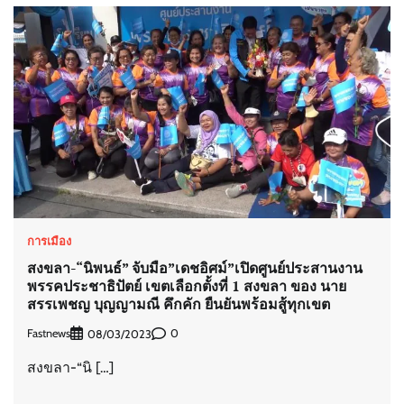
การเมือง
สงขลา-“นิพนธ์” จับมือ”เดชอิศม์”เปิดศูนย์ประสานงาน
พรรคประชาธิปัตย์ เขตเลือกตั้งที่ 1 สงขลา ของ นาย
สรรเพชญ บุญญามณี คึกคัก ยืนยันพร้อมสู้ทุกเขต
Fastnews
0
08/03/2023
สงขลา-“นิ […]