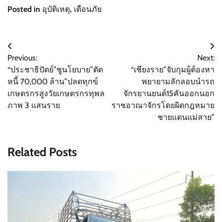
Posted in
อุบัติเหตุ
,
เตือนภัย
แนะแนว
Previous:
Next:
เรื่อง
“ประชาธิปัตย์”ชูนโยบาย”ตัด
“เชียงราย”จับกุมผู้ต้องหา
หนี้ 70,000 ล้าน”ปลดทุกข์
พยายามลักลอบนำรถ
เกษตรกรสูงวัยเกษตรกรทุพล
จักรยานยนต์15คันออกนอก
ภาพ 3 แสนราย
ราชอาณาจักรโดยผิดกฎหมาย
ชายแดนแม่สาย”
Related Posts