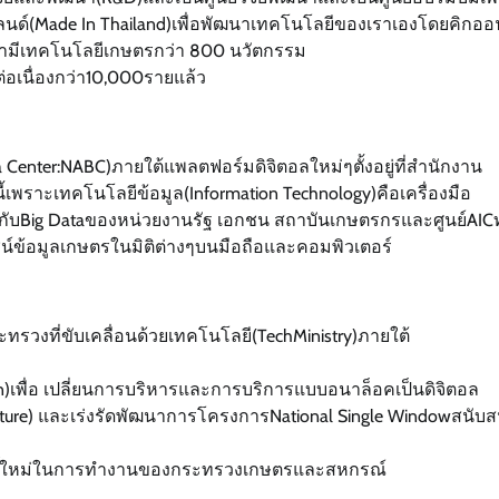
ด์(Made In Thailand)เพื่อพัฒนาเทคโนโลยีของเราเองโดยคิกออ
ี้เรามีเทคโนโลยีเกษตรกว่า 800 นวัตกรรม
อเนื่องกว่า10,000รายแล้ว
ata Center:NABC)ภายใต้แพลตฟอร์มดิจิตอลใหม่ๆตั้งอยู่ที่สำนักงาน
ี้เพราะเทคโนโลยีข้อมูล(Information Technology)คือเครื่องมือ
กับBig Dataของหน่วยงานรัฐ เอกชน สถาบันเกษตรกรและศูนย์AIC
ข้อมูลเกษตรในมิติต่างๆบนมือถือและคอมพิวเตอร์
ทรวงที่ขับเคลื่อนด้วยเทคโนโลยี(TechMinistry)ภายใต้
on)เพื่อ เปลี่ยนการบริหารและการบริการแบบอนาล็อคเป็นดิจิตอล
gnature) และเร่งรัดพัฒนาการโครงการNational Single Windowสนับส
ฤทธิ์ใหม่ในการทำงานของกระทรวงเกษตรและสหกรณ์