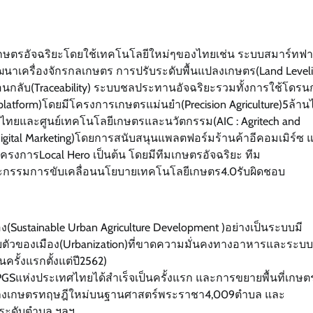
ารเกษตรอัจฉริยะโดยใช้เทคโนโลยีใหม่ๆของไทยเช่น ระบบสมาร์ทฟา
าเครื่องจักรกลเกษตร การปรับระดับพื้นแปลงเกษตร(Land Leveli
อนกลับ(Traceability) ระบบชลประทานอัจฉริยะรวมทั้งการใช้โดรน
tform)โดยมีโครงการเกษตรแม่นยำ(Precision Agriculture)5ล้านไ
ทยและศูนย์เทคโนโลยีเกษตรและนวัตกรรม(AIC : Agritech and
igital Marketing)โดยการสนับสนุนแพลตฟอร์มร้านค้าอีคอมเมิร์ซ 
รงการLocal Hero เป็นต้น โดยมีทีมเกษตรอัจฉริยะ ทีม
ณะกรรมการขับเคลื่อนนโยบายเทคโนโลยีเกษตร4.0รับผิดชอบ
ง(Sustainable Urban Agriculture Development )อย่างเป็นระบบมี
ตัวของเมือง(Urbanization)ที่ขาดความมั่นคงทางอาหารและระบบ
ั้งแรกตั้งแต่ปี2562)
PGSแห่งประเทศไทยได้สำเร็จเป็นครั้งแรก และการขยายพื้นที่เกษต
นาแปลงเกษตรทฤษฎีใหม่บนฐานศาสตร์พระราชา4,009ตำบล และ
นระดับตำบล ฯลฯ.