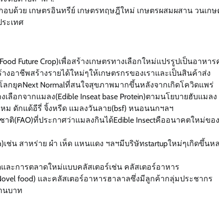
ะกอบด้วย เกษตรอินทรีย์ เกษตรทฤษฎีใหม่ เกษตรผสมผสาน วนเกษ
ประเทศ
ood Future Crop)เพื่อสร้างเกษตรทางเลือกใหม่แปรรูปเป็นอาหา
ร้างอาชีพสร้างรายได้ใหม่ๆให้เกษตรกรของเราและเป็นสินค้าส่ง
ลกยุคNext Normalที่สนใจสุขภาพมากขึ้นหลังจากเกิดโควิดแพร่
างเลือกจากแมลง(Edible Inseat base Protein)ตามนโยบายฮับแมลง
ม ดักแด้อีรี่ จิ้งหรีด แมลงวันลาย(bsf) หนอนนกฯลฯ
(FAO)ที่ประกาศว่าแมลงกินได้Edible Insectคืออนาคตใหม่ขอ
)เช่น สาหร่าย ผำ เห็ด แหนแดง ฯลฯมีบริษัทstartupใหม่ๆเกิดขึ้นห
ตและการตลาดใหม่แบบคลัสเตอร์เช่น คลัสเตอร์อาหาร
ovel food) และคลัสเตอร์อาหารฮาลาลซึ่งมีลูกค้ากลุ่มประชากร
ล้านบาท