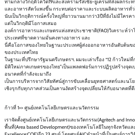
ท่ามกลางวิกฤติโควิด19และสงครามรัสเซีย-ยูเครนที่ส่งผลกระ
และอาหารสัตว์แพงขึ้น กระทบต่อราคาและระบบผลิตอาหารทั่วโลก
นับเป็นวิกฤติการณ์ครั้งใหญ่ที่ยาวนานมากว่า3ปีที่ยังไม่มีใครค
แต่ในวิกฤติมีโอกาสเสมอ
องค์การอาหารและเกษตรแห่งสหประชาชาติ(FAO)วิเคราะห์ว่า
ประเทศที่ขาดความมั่นคงทางอาหาร และ
นี่คือโอกาสของไทยในฐานะประเทศผู้ส่งออกอาหารอันดับต้นขอ
ของประเทศไทย
ในฐานะที่ปรึกษารัฐมนตรีเกษตรฯ. ผมจะเล่าเรื่อง “12 ก้าวใหม่ที่
มิติใหม่ภาคเกษตรของไทย”เป็นแพลตฟอร์มการปฏิรูปสร้างจุดเป
อนาคตที่กำลังจะมาถึง
เป็นการบริหารจากวิสัยทัศน์สู่การขับเคลื่อนยุทธศาสตร์แล
เชิงรุกกับทุกภาคส่วนเป็นคานงัดสร้างจุดเปลี่ยนให้กับอนาคตที่ดีก
ก้าวที่ 1>> ศูนย์เทคโนโลยีเกษตรและนวัตกรรม
เราจัดตั้งศูนย์เทคโนโลยีเกษตรและนวัตกรรม(Agritech and Innova
พื้นที่(Area based Development)ของเทคโนโลยีในทุกจังหวัดและ
Excellence:COE)อีก 23 ศูนย์ โดยศูนย์AICทำหน้าที่เป็นศูนย์กา