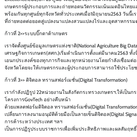
เกษตรกรผู้ประกอบการและถ่ายทอดนวัตกรรมเน้นเมดอินไทยแลน
พร้อมกันทุกศูนย์ทุกจังหวัดทั่วประเทศเมื่อ1มิถุนายน2563 วันน
ที่ถ่ายทอดต่อยอดสู่แปลงนาแปลงสวนแปลงไร่และอุตสาหกรรมต่
ก้าวที่ 2>>ระบบบิ๊กดาต้าเกษตร
เราจัดตั้งศูนย์ข้อมูลเกษตรแห่งชาติ(National Agriculture Big D
เศรษฐกิจการเกษตร(สศก.)เริ่มดำเนินการตั้งแต่มีนาคม2563 ทั้งน
เอนกประสงค์ของทุกภารกิจและทุกหน่วยงานโดยกำลังเชื่อมต่อ
จังหวัดโดยจะให้เกษตรกรและผู้ประกอบการสามารถใช้ประโยชน์
ก้าวที่ 3>> ดิจิตอล ทรานสฟอร์เมชั่น(Digital Transformation)
เรากำลังปฏิรูป 22หน่วยงานในสังกัดกระทรวงเกษตรฯ.ให้เป็นกระ
โครงการGovTech อย่างคืบหน้า
ด้วยแพลตฟอร์มดิจิตอล ทรานสฟอร์เมชั่น(Digital Transformati
เปลี่ยนการลงนามอนุมัติด้วยมือเป็นลายเซ็นดิจิตอล(Digital Si
การค้าระหว่างประเทศ ฯลฯ
เป็นการปฏิรูประบบราชการเพื่อเพิ่มประสิทธิภาพและผลสัม