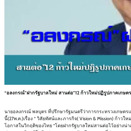
“อลงกรณ์”ฝากรัฐบาลใหม่ สานต่อ”12 ก้าวใหม่ปฏิรูปภาคเกษตรส
นายอลงกรณ์ พลบุตร ที่ปรึกษารัฐมนตรีว่าการกระทรวงเกษตรแ
นี้(27พ.ค.)เรื่อง “ วิสัยทัศน์และภารกิจ( Vision & Mission) ก้าว
โอกาสในวิกฤติของไทย “โดยฝากรัฐบาลใหม่สานต่อไว้อย่างน่า