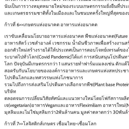
นับเป็นการวางหมุดหมายใหม่ของระบบเกษตรกรรมยั่งยืนที่ปร
และเกษตรธรรมชาติทั้งในเมืองและในชนบทครั้งใหญ่ที่สุดของ
ก้าวที่ 6>>เกษตรแห่งอนาคต อาหารแห่งอนาคต
เราขับเคลื่อนนโยบายอาหารแห่งอนาคต พืชแห่งอนาคต(Future F
อาหารสัตว์ เวชสำอางค์ เวชกรรม น้ำมันชีวภาพเพื่อสร้างงานส
ออกตัวใหม่สร้างรายได้ให้ประเทศเป็นการตอบโจทย์เทรนด์ของโ
ระบาดไปทั่วโลก(Covid Pandemic)ได้แก่ การสนับสนุนโปรตีนท
โลก ปัจจุบันมีเกษตรกรกว่า 1 แสนรายทำฟาร์มแมลงเช่น ดักแด้ไห
สอดรับกับนโยบายขององค์การอาหารและเกษตรแห่งสหประชาชาติ
โปรตีนโลกและทศวรรษแห่งโภชนาการ
รวมไปถึงการส่งเสริมโปรตีนทางเลือกจากพืช(Plant base Protein
บริษัท
ตลอดจนการเปลี่ยนวิสัยทัศน์และแนวทางใหม่โดยโฟกัสการผลิ
เจ(vegetarian)อาหารVeganและอาหารFleximiliam อาหารใหม่(N
มุสลิมและไม่ใช่มุสลิมกว่า2พันล้านคน มูลค่าตลาดกว่า 30พัน
ก้าวที่ 7>>โลจิสติกส์เกษตร เชื่อมไทย-เชื่อมโลก