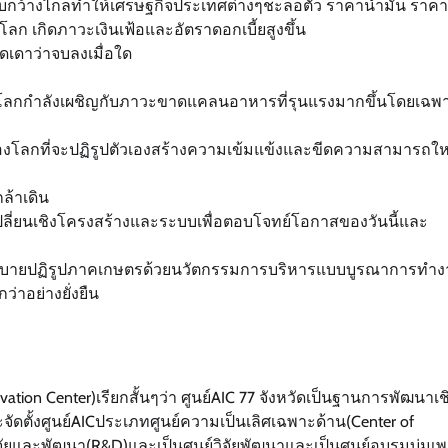
ทบกว้างไกลทำให้เศรษฐกิจประเทศต่างๆชะลอตัว ราคาน้ำมัน ราคาป
 เกิดภาวะเงินเฟ้อและอัตราดอกเบี้ยสูงขึ้น
าดเดาว่าจบลงเมื่อใด
โลกกำลังเผชิญกับภาวะขาดแคลนอาหารที่รุนแรงมากขึ้นโดยเฉพ
งโลกที่จะปฏิรูปตัวเองสร้างความเข้มแข้งและขีดความสามารถให
กล้าเดิน
ลี่ยนเชิงโครงสร้างและระบบเพื่อตอบโจทย์โอกาสของวันนี้และ
ะนโยบายปฏิรูปภาคเกษตรด้วยนวัตกรรมการบริหารแบบบูรณาการทำ
ว่าอย่างยั่งยืน
tion Center)เรียกสั้นๆว่า ศูนย์AIC 77 จังหวัดเป็นฐานการพัฒนาเช
จัดตั้งศูนย์AICประเภทศูนย์ความเป็นเลิศเฉพาะด้าน(Center of
รวิจัยและพัฒนา(R&D)และเป็นศูนย์วิจัยพัฒนาและเป็นศูนย์อบรมบ่มเ