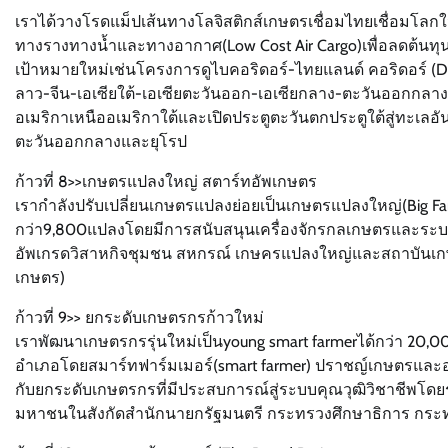
เราได้วางโรดแม็ปเส้นทางโลจิสติกส์เกษตรเชื่อมไทยเชื่อมโลก
ทางรางทางน้ำและทางอากาศ(Low Cost Air Cargo)เพื่อลดต้นทุ
เป้าหมายใหม่เช่นโครงการดูไบคอริดอร์-ไทยแลนด์ คอริดอร์ (Dubai
ลาว-จีน-เอเซียใต้-เอเซียตะวันออก-เอเซียกลาง-ตะวันออกกลาง-
อเมริกาเหนืออเมริกาใต้และเปิดประตูตะวันตกประตูใต้สู่ทะเลอั
ตะวันออกกลางและยุโรป
ก้าวที่ 8>>เกษตรแปลงใหญ่ สตาร์ทอัพเกษตร
เรากำลังปรับเปลี่ยนเกษตรแปลงย่อยเป็นเกษตรแปลงใหญ่(Big Farm
กว่า9,800แปลงโดยมีการสนับสนุนเครื่องจักรกลเกษตรและระบบเก
อัพเกรดวิสาหกิจชุมชน สหกรณ์ เกษครแปลงใหญ่และสถาบันเกษ
เกษตร)
ก้าวที่ 9>> ยกระดับเกษตรกรก้าวใหม่
เราพัฒนาเกษตรกรรุ่นใหม่เป็นyoung smart farmerได้กว่า 20,0
อำเภอโดยสมาร์ทฟาร์มเมอร์(smart farmer) ปราชญ์เกษตรและอ
กับยกระดับเกษตรกรที่มีประสบการณ์สู่ระบบคุณวุฒิวิชาชีพโดยร
มหาชนในสังกัดสำนักนายกรัฐมนตรี กระทรวงศึกษาธิการ กร