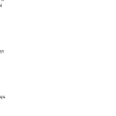
ฟ
ทุก
นุน