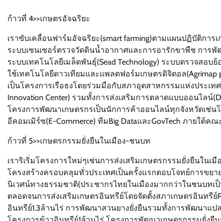
ก้าวที่ 4>>เกษตรอัจฉริยะ
เราขับเคลื่อนฟาร์มอัจฉริยะ(smart farming)ตามแผนปฏิบัติก
ระบบเซนเซอร์ตรวจวัดดินน้ำอากาศและการอารักขาพืช การพัฒน
ระบบเทคโนโลยีเมล็ดพันธุ์(Sead Technology) ระบบตรวจสอบย้
ใช้เทคโนโลยีดาวเทียมและแพลตฟอร์มเกษตรดิจิตอล(Agrimap pla
เป็นโครงการเรือธงโดยร่วมมือกับสภาอุตสาหกรรมแห่งประเทศไ
Innovation Center) รวมทั้งการส่งเสริมการตลาดแบบออนไลน์(D
โครงการพัฒนาเกษตรกรเป็นนักการค้าออนไลน์ทุกจังหวัดเช่นโค
อีคอมเมิร์ซ(E-Commerce) ทีมBig DataและGovTech ภายใต้ค
ก้าวที่ 5>>เกษตรกรรมยั่งยืนในเมือง-ชนบท
เราริเริ่มโครงการใหม่ๆเช่นการส่งเสริมเกษตรกรรมยั่งยืนในเมือ
โครงสร้างครอบคลุมทั่วประเทศเป็นครั้งแรกตอบโจทย์การขยาย
นิเวศน์ทางธรรมชาติ(ประชากรไทยในเมืองมากกว่าในชนบทเป็นคร
ตลอดจนการส่งเสริมเกษตรอินทรีย์โดยจัดตั้งสภาเกษตรอินทรีย์
อินทรีย์1.3ล้านไร่ การพัฒนาสวนยางยั่งยืนรวมทั้งการพัฒ
โครงการข้าวอินทรีย์1ล้านไร่ โครงการพัฒนาเกษตรกรรมยั่งยื