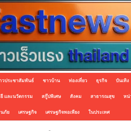
่าวประชาสัมพันธ์
ชาวบ้าน
ท่องเที่ยว
ธุรกิจ
บันเทิง
ยี และนวัตกรรม
สกู๊ปพิเศษ
สังคม
สาธารณสุข
หน่
อนภัย
เศรษฐกิจ
เศรษฐกิจพอเพียง
ในประเทศ