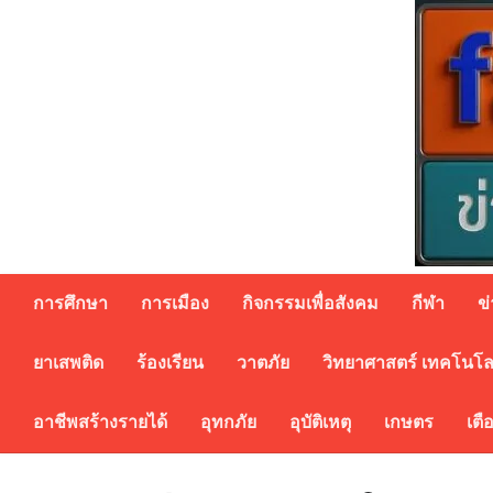
Skip
to
content
การศึกษา
การเมือง
กิจกรรมเพื่อสังคม
กีฬา
ข
ยาเสพติด
ร้องเรียน
วาตภัย
วิทยาศาสตร์ เทคโนโล
อาชีพสร้างรายได้
อุทกภัย
อุบัติเหตุ
เกษตร
เตื