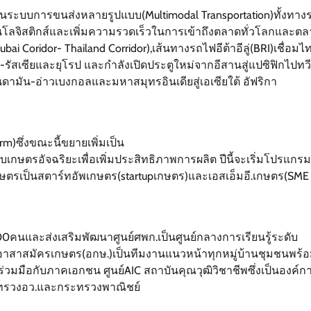
ในระบบการขนส่งหลายรูปแบบ(Multimodal Transportation)ทั้งทาง
นโลจิสติกส์และเพิ่มความรวดเร็วในการเข้าถึงตลาดทั่วโลกและต
 Coridor- Thailand Corridor),เส้นทางรถไฟอีต้าอีลู่(BRI)เชื่อมไ
รัสเซียและยุโรป และกำลังเปิดประตูใหม่จากอีสานสู่แปซิฟิกไปทว
นดามัน-อ่าวเบงกอลและมหาสมุทรอินเดียสู่เอเซียใต้ อัฟริกา
)ซึ่งขณะนี้ขยายเพิ่มเป็น
ษตรอัจฉริยะเพื่อเพิ่มประสิทธิภาพการผลิต ปีนี้จะเริ่มโปรแกรม
ตรเป็นสตาร์ทอัพเกษตร(startupเกษตร)และเอสเอ็มอี.เกษตร(SME
00คนและส่งเสริมพัฒนาศูนย์ศพก.เป็นศูนย์กลางการเรียนรู้ระดับ
าสาสมัครเกษตร(อกษ.)เป็นทีมงานแนวหน้าทุกหมู่บ้านชุมชนพร้
่วมมือกับภาคเอกชน ศูนย์AIC สถาบันคุณวุฒิวิชาชีพซึ่งเป็นองค์ก
ะทรวงอว.และกระทรวงพาณิชย์