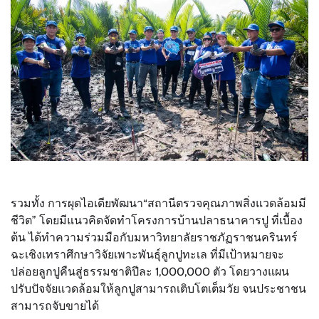
รวมทั้ง การผุดไอเดียพัฒนา“สถานีตรวจคุณภาพสิ่งแวดล้อมมี
ชีวิต” โดยมีแนวคิดจัดทำโครงการบ้านปลาธนาคารปู ที่เบื้อง
ต้น ได้ทำความร่วมมือกับมหาวิทยาลัยราชภัฏราชนครินทร์
ฉะเชิงเทราศึกษาวิจัยเพาะพันธุ์ลูกปูทะเล ที่มีเป้าหมายจะ
ปล่อยลูกปูคืนสู่ธรรมชาติปีละ 1,000,000 ตัว โดยวางแผน
ปรับปัจจัยแวดล้อมให้ลูกปูสามารถเติบโตเต็มวัย จนประชาชน
สามารถจับขายได้