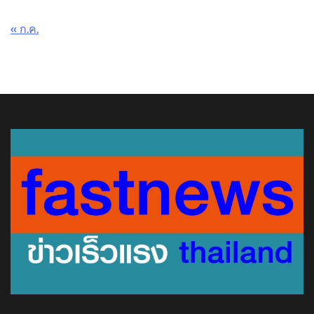
« ก.ค.