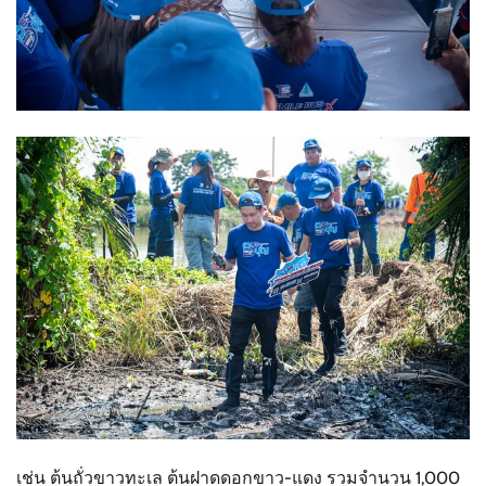
เช่น ต้นถั่วขาวทะเล ต้นฝาดดอกขาว-แดง รวมจำนวน 1,000