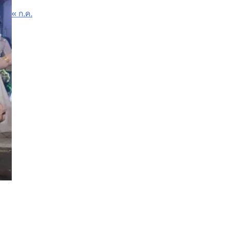
« ก.ค.