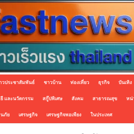
่าวประชาสัมพันธ์
ชาวบ้าน
ท่องเที่ยว
ธุรกิจ
บันเทิง
ยี และนวัตกรรม
สกู๊ปพิเศษ
สังคม
สาธารณสุข
หน่
อนภัย
เศรษฐกิจ
เศรษฐกิจพอเพียง
ในประเทศ