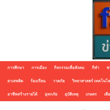
Skip
to
content
การศึกษา
การเมือง
กิจกรรมเพื่อสังคม
กีฬา
ข
ยาเสพติด
ร้องเรียน
วาตภัย
วิทยาศาสตร์ เทคโนโล
อาชีพสร้างรายได้
อุทกภัย
อุบัติเหตุ
เกษตร
เตื