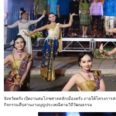
จังหวัดตรัง เปิดงานสมโภชศาลหลักเมืองตรัง ภายใต้โครงการส่
กิจกรรมสืบสานงานบุญประเพณีตามวิถีวัฒนธรรม