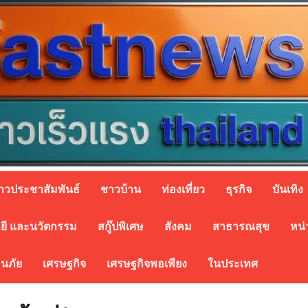
่าวประชาสัมพันธ์
ชาวบ้าน
ท่องเที่ยว
ธุรกิจ
บันเทิง
ยี และนวัตกรรม
สกู๊ปพิเศษ
สังคม
สาธารณสุข
หน่
อนภัย
เศรษฐกิจ
เศรษฐกิจพอเพียง
ในประเทศ