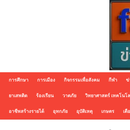
Skip
to
content
การศึกษา
การเมือง
กิจกรรมเพื่อสังคม
กีฬา
ข
ยาเสพติด
ร้องเรียน
วาตภัย
วิทยาศาสตร์ เทคโนโล
อาชีพสร้างรายได้
อุทกภัย
อุบัติเหตุ
เกษตร
เตื