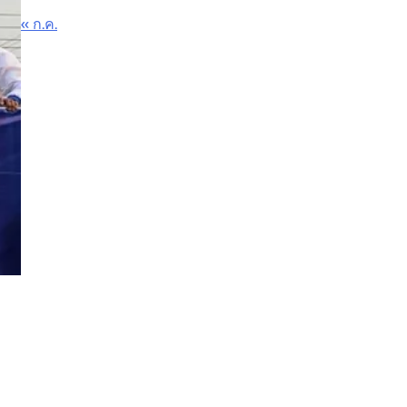
« ก.ค.