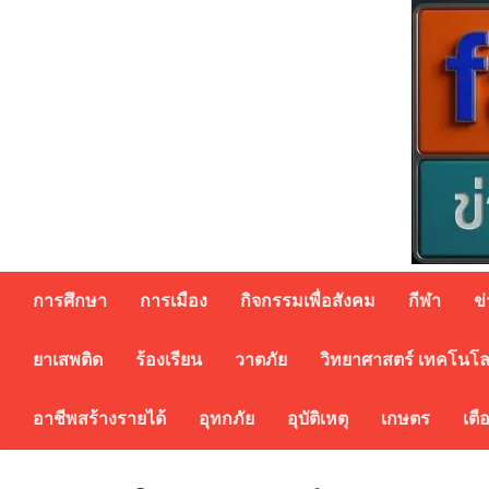
Skip
to
content
การศึกษา
การเมือง
กิจกรรมเพื่อสังคม
กีฬา
ข
ยาเสพติด
ร้องเรียน
วาตภัย
วิทยาศาสตร์ เทคโนโล
อาชีพสร้างรายได้
อุทกภัย
อุบัติเหตุ
เกษตร
เตื