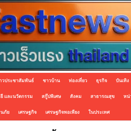
่าวประชาสัมพันธ์
ชาวบ้าน
ท่องเที่ยว
ธุรกิจ
บันเทิง
ยี และนวัตกรรม
สกู๊ปพิเศษ
สังคม
สาธารณสุข
หน่
อนภัย
เศรษฐกิจ
เศรษฐกิจพอเพียง
ในประเทศ