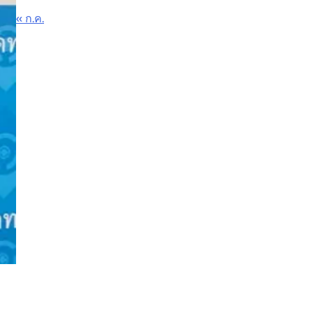
« ก.ค.