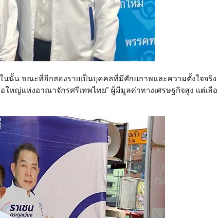
งในนั้น ขณะที่อีกสองรายเป็นบุคคลที่มีศักยภาพและความตั้งใจจริง
วเรือใหญ่แห่งอาณาจักรศรีเทพไทย” ผู้มีมูลค่าทางเศรษฐกิจสูง แต่เลื