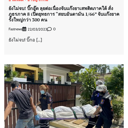
ยังไม่จบ! บิ๊กอู๊ด ลุยต่อเนื่องจับแก๊งยาเสพติดภาคใต้ สั่ง
ภูธรภาค 8 เปิดยุทธการ “สยบอันดามัน 1/66” จับแก๊งยาค
รั้งใหญ่กว่า 300 คน
Fastnews
0
22/03/2023
ยังไม่จบ! บิ๊กอ […]