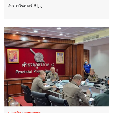
ตำรวจไซเบอร์ ชี […]
ยาเสพติด
อาชญากรรม