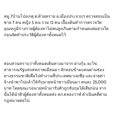
หมู่ 7บ้านโป่งเกตุ ต.ห้วยทราย อ.เมืองประจวบฯ ตรวจสอบเป็น
ชาย 7 คน หญิง 5 คน รวม 12 คน เบื้องต้นทำการตรวจวัด
อุณหภูมิร่างกายผู้ต้องหาไม่พบสูงเกินตามกำหนดแต่อย่างใด
ก่อนจัดทำประวัติผู้ต้องหาทั้งหมดไว้
สอบสวนทราบว่าทั้งหมดเดินทางมาจาก ย่างกุ้ง, ยะไข่,
สาธารณรัฐแห่งสหภาพเมียนมา ลักลอบข้ามแดนผ่านช่อง
ทางธรรมชาติเพื่อไปทำงานที่ประเทศมาเลเซีย และจ่ายค่า
จ้างนำพาไปแล้วให้กับนายหน้าชาวเมียนมา คนละ 25,000
บาท โดยขณะรอนายหน้ามารับตัวถูกจับกุมได้เสียก่อน จาก
นั้นได้นำตัวผู้ต้องหาทั้งหมดส่ง สภ.คลองวาฬ ดำเนินคดีตาม
กฎหมายต่อไป.