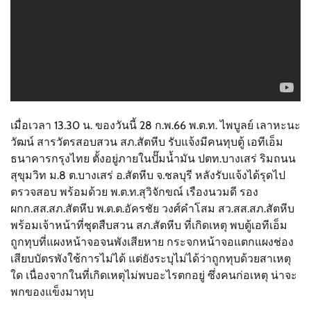
เมื่อเวลา 13.30 น. ของวันนี้ 28 ก.พ.66 พ.ต.ท. ไพบูลย์ เลาหะนะ
วัฒน์ สารวัตรสอบสวน สภ.สัตหีบ รับแจ้งมีคนทุบตู้ เอทีเอ็ม
ธนาคารกรุงไทย ตั้งอยู่ภายในปั๊มน้ำมัน ปตท.บางเสร่ ริมถนน
สุขุมวิท ม.8 ต.บางเสร่ อ.สัตหีบ จ.ชลบุรี หลังรับแจ้งได้รุดไป
ตรวจสอบ พร้อมด้วย พ.ต.ท.สุวิจักขณ์ เรืองนวมดี รอง
ผกก.สส.สภ.สัตหีบ พ.ต.ต.อัครชัย วงศ์คำโสม สว.สส.สภ.สัตหีบ
พร้อมเจ้าหน้าที่ชุดสืบสวน สภ.สัตหีบ ที่เกิดเหตุ พบตู้เอทีเอ็ม
ถูกทุบที่แผงหน้าจอจนพังเสียหาย กระจกหน้าจอแตกแผงช่อง
เสียบบัตรพังใช้การไม่ได้ แต่ยังระบุไม่ได้ว่าถูกทุบด้วยสาเหตุ
ใด เนื่องจากในที่เกิดเหตุไม่พบอะไรตกอยู่ ซึ่งคนก่อเหตุ น่าจะ
พกของแข็งมาทุบ