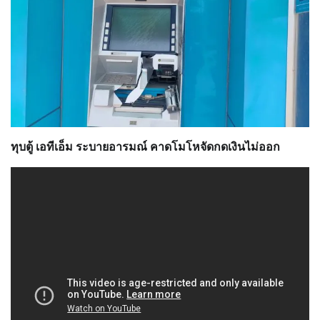
ทุบตู้ เอทีเอ็ม ระบายอารมณ์ คาดโมโหจัดกดเงินไม่ออก