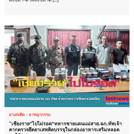
ยาเสพติด
อาชญากรรม
“เชียงราย”ไปไม่รอด”ทหารชายแดนแม่สาย.ฉก.ทัพเจ้า
ตากตรวจยึดยาเสพติดบรรจุในกล่องอาหารเสริมหลอด