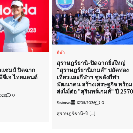
กีฬา
สุราษฎร์ธานี-ปิดฉากยิ่งใหญ่
ว้าแชมป์ ปิดฉาก
“สุราษฎร์ธานีเกมส์” ปลัดท่อง
ีจีเอ ไทยแลนด์
เที่ยวและกีฬาฯ ชูพลังกีฬา
พัฒนาคน สร้างเศรษฐกิจ พร้อม
ส่งไม้ต่อ “สุรินทร์เกมส์” ปี 257
0
023
Fastnews
0
17/05/2026
สุราษฎร์ธานี-ปิ […]