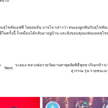
นต่อไป
ทีมสุโขทัยเอฟซี โดยจอห์น บาจโจ กล่าวว่า ตนเองผูกพันกับสุโขทัย
อฟซีในครั้งนี้ ก็เหมือนได้กลับมาอยู่บ้าน และยังขอบคุณแฟนบอลสุโข
ร
ระยอง-หลวงพ่อรวยวัดมาบตาพุดจัดพิธีพุทธาภิเษกท้าวเ
Next:
สุวรรณ รุ่น รวยชนะม