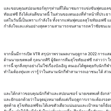
และขอบคุณสปอนเซอร์ทุกๆท่านที่ได้มาชมการแข่งขันฟุตบอลของ
ทัยเอฟซี ถึงได้เล่นดีขนาดนี้ ในส่วนของตนเองที่ทำหน้าที่ประธ
แต่ในวันนี้เป็นเพราะกำลังใจ ทั้งจากแฟนฟุตบอลสุโขทัยเอฟซี
กำลังใจและเล่นอย่างสุดความสามารถจนสามารถคว้าชัยชนะมาไ
จากนั้นมีการเปิด VTR สรุปภาพรวมผลงานฤดูกาล 2022 การแสด
ด้านนายเขตพงศ์ กุลนาถศิริ ผู้จัดการทีมสุโขทัยเอฟซี กล่าวว่า ในว
การนี้ ทุกสิ่งทุกอย่างไม่ใช่เรื่องบังเอิญ ตนเองได้พูดคุยกับนัก
ทำไมต้องทุ่มเท เรารู้ว่าในสนามนักกีฬาสามารถเอาชนะได้ ส่
และได้กล่าวขอบคุณนักกีฬาและสปอนเซอร์ นายเขตพงศ์ ยังกล่าว
และยักบอกด้วยว่าในจุดมุ่งหมายตั่งแต่เริ่มฤดูการเราจะต้องรอ
สุดท้าย สุโขทัยเอฟซีจะได้เลขตัวเดียวแน่นอนและเป้าหมายก็ยั