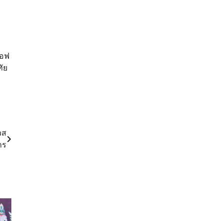
เอฟ
ทัย
วส
าร