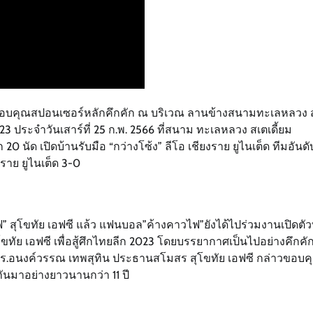
ละขอบคุณสปอนเซอร์หลักคึกคัก ณ บริเวณ ลานข้างสนามทะเลหลวง 
3 ประจำวันเสาร์ที่ 25 ก.พ. 2566 ที่สนาม ทะเลหลวง สเตเดี้ยม
 20 นัด เปิดบ้านรับมือ “กว่างโซ้ง” ลีโอ เชียงราย ยูไนเต็ด ทีมอันดั
งราย ยูไนเต็ด 3-0
สุโขทัย เอฟซี แล้ว แฟนบอล”ค้างคาวไฟ”ยังได้ไปร่วมงานเปิดตัว
ย เอฟซี เพื่อสู้ศึกไทยลีก 2023 โดยบรรยากาศเป็นไปอย่างคึกคัก
ี้ดร.อนงค์วรรณ เทพสุทิน ประธานสโมสร สุโขทัย เอฟซี กล่าวขอบค
ันมาอย่างยาวนานกว่า 11 ปี