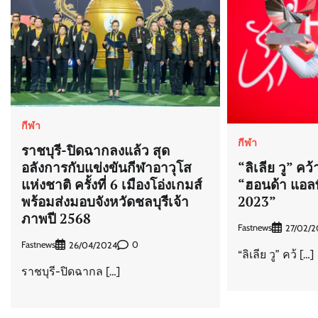
กีฬา
กีฬา
ราชบุรี-ปิดฉากลงแล้ว สุด
อลังการกับแข่งขันกีฬาอาวุโส
“ลิเลีย วู” ค
แห่งชาติ ครั้งที่ 6 เมืองโอ่งเกมส์
“ฮอนด้า แอลพ
พร้อมส่งมอบจังหวัดชลบุรีเจ้า
2023”
ภาพปี 2568
Fastnews
27/02/2
Fastnews
0
26/04/2024
“ลิเลีย วู” คว้ […]
ราชบุรี-ปิดฉากล […]