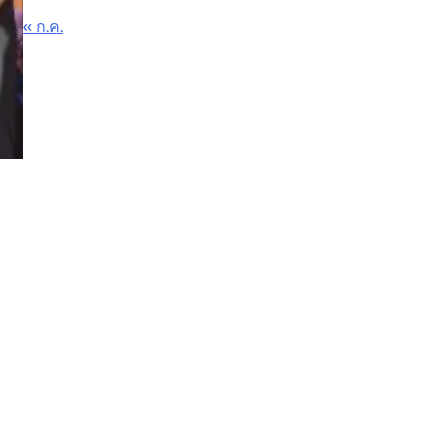
« ก.ค.