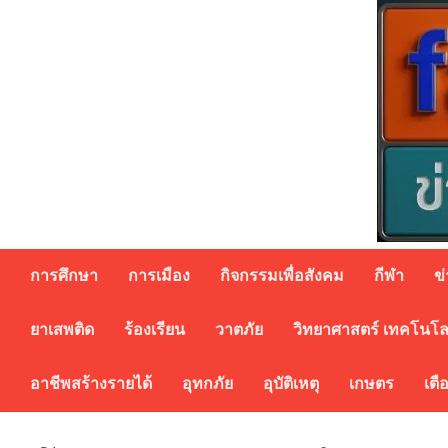
Skip
to
content
การศึกษา
การเมือง
กิจกรรมเพื่อสังคม
กีฬา
ข
ยาเสพติด
ร้องเรียน
วาตภัย
วิทยาศาสตร์ เทคโนโล
อาชีพสร้างรายได้
อุทกภัย
อุบัติเหตุ
เกษตร
เตื