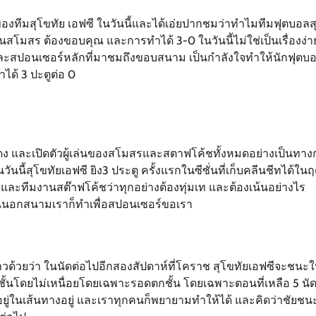
ทีมสุโขทัย เอฟซี ในวันนี้และได้เอ่ยปากชมว่าทำไมทีมฟุตบอลส
านสโมสร ต้องขอบคุณ และการทำได้ 3-0 ในวันนี้ไม่ใช่เป็นเรื่องง่า
 และสปอนเซอร์หลักที่มาชมถึงขอบสนาม เป็นกำลังใจทำให้นักฟุตบอ
ด้ 3 ปะตูต่อ 0
ง และเปิดตัวผู้เล่นของสโมสรและสตาฟโค้ชทั้งหมดอย่างเป็นทาง
ันนี้สุโขทัยเอฟซี ยิง3 ประตู ครั้งแรกในซีซั่นที่เก็บคลีนชีทได้ในฤ
กีฬาและทีมงานสต๊าฟโค้ชว่าทุกอย่างต้องทุ่มเท และต้องเน้นอย่างไร
วนนอกสนามเราก็ทำเพื่อสปอนเซอร์ขอเรา
ด้วยว่า ในนัดต่อไปอีกสองสัปดาห์ที่โคราช สุโขทัยเอฟซีจะชนะให
ดชั้นโดยไม่เหนื่อยโดยเฉพาะรอดตกชั้น โดยเฉพาะตอนที่เหลือ 5 นั
งอยู่ในเส้นทางอยู่ และเราทุกคนก็พยายามทำให้ได้ และคิดว่าชัยช