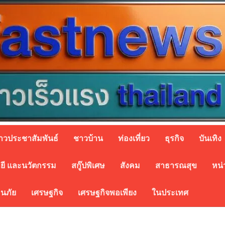
่าวประชาสัมพันธ์
ชาวบ้าน
ท่องเที่ยว
ธุรกิจ
บันเทิง
ยี และนวัตกรรม
สกู๊ปพิเศษ
สังคม
สาธารณสุข
หน่
อนภัย
เศรษฐกิจ
เศรษฐกิจพอเพียง
ในประเทศ