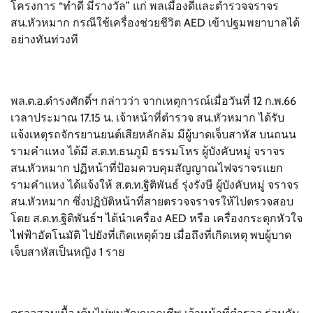
โครงการ “ทำดี มีรางวัล” แก่ พลเมืองดีและตำรวจจราจร
สน.หัวหมาก กรณีใช้เครื่องช่วยชีวิต AED เข้าปฐมพยาบาลได้
อย่างทันท่วงที
พล.ต.อ.ดำรงศักดิ์ฯ กล่าวว่า จากเหตุการณ์เมื่อวันที่ 12 ก.พ.66
เวลาประมาณ 17.15 น. เจ้าหน้าที่ตำรวจ สน.หัวหมาก ได้รับ
แจ้งเหตุรถจักรยานยนต์เสียหลักล้ม มีผู้บาดเจ็บสาหัส บนถนน
รามคำแหง ได้มี ส.ต.ท.ธนภูมิ ธรรมโหร ผู้บังคับหมู่ จราจร
สน.หัวหมาก ปฏิหน้าที่ป้อมควบคุมสัญญาณไฟจราจรแยก
รามคำแหง ได้แจ้งให้ ส.ต.ท.ฐิติพันธ์ รุ่งรังษี ผู้บังคับหมู่ จราจร
สน.หัวหมาก ซึ่งปฏิบัติหน้าที่สายตรวจจราจรให้ไปตรวจสอบ
โดย ส.ต.ท.ฐิติพันธ์ฯ ได้นำเครื่อง AED หรือ เครื่องกระตุกหัวใจ
ไฟฟ้าอัตโนมัติ ไปยังที่เกิดเหตุด้วย เมื่อถึงที่เกิดเหตุ พบผู้บาด
เจ็บสาหัสเป็นหญิง 1 ราย