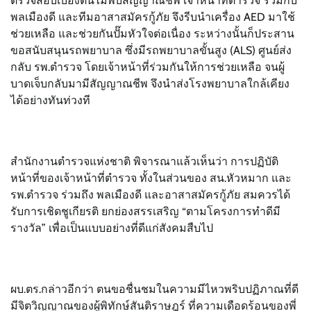
ตรวจสอบเบื้องต้นไม่พบสัญญาณชีพ เจ้าหน้าที่ตำรวจ ร่วมกับ
พลเมืองดี และทีมอาสาสมัครกู้ภัย จึงรีบนำเครื่อง AED มาใช้
ช่วยเหลือ และช่วยกันปั๊มหัวใจต่อเนื่อง ระหว่างนั้นก็ประสาน
ขอสนับสนุนรถพยาบาล ซึ่งมีรถพยาบาลขั้นสูง (ALS) ศูนย์ส่ง
กลับ รพ.ตำรวจ โดยเจ้าหน้าที่ร่วมกันให้การช่วยเหลือ จนผู้
บาดเจ็บกลับมามีสัญญาณชีพ จึงนำส่งโรงพยาบาลใกล้เคียง
ได้อย่างทันท่วงที
สํานักงานตํารวจแห่งชาติ พิจารณาแล้วเห็นว่า การปฏิบัติ
หน้าที่ของเจ้าหน้าที่ตำรวจ ทั้งในส่วนของ สน.หัวหมาก และ
รพ.ตำรวจ ร่วมถึง พลเมืองดี และอาสาสมัครกู้ภัย สมควรได้
รับการเชิดชูเกียรติ ยกย่องสรรเสริญ “ตามโครงการทำดีมี
รางวัล” เพื่อเป็นแบบอย่างที่ดีแก่สังคมสืบไป
ผบ.ตร.กล่าวอีกว่า ตนขอชื่นชมในความมีไหวพริบปฏิภาณที่ดี
มีจิตวิญญาณของผู้พิทักษ์สันติราษฎร์ ที่ความเดือดร้อนของพี่