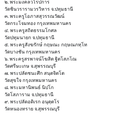
๒. พระมงคลวโรปการ
วัดชินวรารามวรวิหาร จ.ปทุมธานี
๓. พระครูโอภาสสุวรรณวัฒน์
วัดกระโจมทอง กรุงเทพมหานคร
๔. พระครูสถิตธรรมโกศล
วัดปทุมนายก จ.ปทุมธานี
๕. พระครูสังฆรักษ์ กฤษณะ กฤษณภทฺโท
วัดบางชัน กรุงเทพมหานคร
๖. พระครูสรพาจน์โฆสิต ฐิตโสภโณ
วัดศรีษะเกษ จ.สุพรรณบุรี
๗. พระปลัดชนะศึก สนฺตจิตโต
วัดสุขใจ กรุงเทพมหานคร
๘. พระมหานิพนธ์ นิปโก
วัดโสภาราม จ.ปทุมธานี
๙. พระปลัดอดิเรก อนุตฺตโร
วัดหนองทราย จ.สุพรรณบุรี