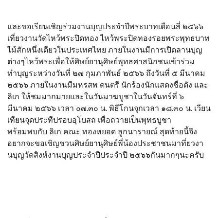
และขอเรียนเชิญร่วมงานบุญประจำปีพระบาทเดือนสี่ ๒๕๖๖
เที่ยวงานวัดไหว้พระปิดทอง ไหว้พระปิดทองรอยพระพุทธบาท
ไม้สักหนึ่งเดียวในประเทศไทย ภายในงานมีการเปิดลานบุญ
ต่างๆไหว้พระเพื่อให้ศิษย์ยานุศิษย์พุทธศาสนิกชนเข้าร่วม
ทำบุญระหว่างวันที่ ๒๗ กุมภาพันธ์ ๒๕๖๖ ถึงวันที่ ๕ มีนาคม
๒๕๖๖ ภายในงานมีมหรสพ ดนตรี นักร้องนักแสดงชื่อดัง และ
ลิเก ให้ชมมากมายและในวันมาฆบูชาในวันจันทร์ที่ ๖
มีนาคม ๒๕๖๖ เวลา ๐๗.๓๐ น. พิธีโกนจุกเวลา ๑๘.๓๐ น. เวียน
เทียนจุดประทีปรอบอุโบสถ เพื่อถวายเป็นพุทธบูชา
พร้อมพบกับ ลิเก คณะ ทองหยอด ลูกนารายณ์ สุดท้ายนี้จึง
อยากจะขอเชิญชวนศิษย์ยานุศิษย์พี่น้องประชาชนมาที่ยวงา
นบุญวัดสิงห์งานบุญประจำปีประจำปี ๒๕๖๖กันมากๆนะครับ