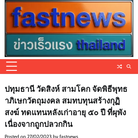
Skip
to
content
ปทุมธานี วัดสิงห์ สามโคก จัดพิธีพุทธ
าภิเษกวัตถุมงคล สมทบทุนสร้างกุฏิ
สงฆ์ ทดแทนหลังเก่าอายุ ๕๐ ปี ที่ผุพัง
เนื่องจากถูกปลวกกิน
Posted on
27/02/2023
by
fastnews