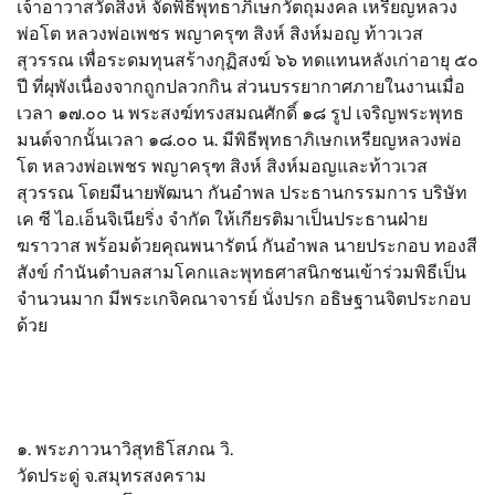
เจ้าอาวาสวัดสิงห์ จัดพิธีพุทธาภิเษกวัตถุมงคล เหรียญหลวง
พ่อโต หลวงพ่อเพชร พญาครุฑ สิงห์ สิงห์มอญ ท้าวเวส
สุวรรณ เพื่อระดมทุนสร้างกุฏิสงฆ์ ๖๖ ทดแทนหลังเก่าอายุ ๕๐
ปี ที่ผุพังเนื่องจากถูกปลวกกิน ส่วนบรรยากาศภายในงานเมื่อ
เวลา ๑๗.๐๐ น พระสงฆ์ทรงสมณศักดิ์ ๑๘ รูป เจริญพระพุทธ
มนต์จากนั้นเวลา ๑๘.๐๐ น. มีพิธีพุทธาภิเษกเหรียญหลวงพ่อ
โต หลวงพ่อเพชร พญาครุฑ สิงห์ สิงห์มอญและท้าวเวส
สุวรรณ โดยมีนายพัฒนา กันอำพล ประธานกรรมการ บริษัท
เค ซี ไอ.เอ็นจิเนียริ่ง จำกัด ให้เกียรติมาเป็นประธานฝ่าย
ฆราวาส พร้อมด้วยคุณพนารัตน์ กันอำพล นายประกอบ ทองสี
สังข์ กำนันตำบลสามโคกและพุทธศาสนิกชนเข้าร่วมพิธีเป็น
จำนวนมาก มีพระเกจิคณาจารย์ นั่งปรก อธิษฐานจิตประกอบ
ด้วย
๑. พระภาวนาวิสุทธิโสภณ วิ.
วัดประดู่ จ.สมุทรสงคราม