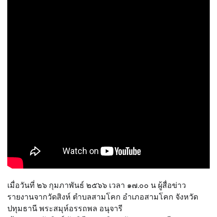
เมื่อวันที่ ๒๖ กุมภาพันธ์ ๒๕๖๖ เวลา ๑๗.๐๐ น ผู้สื่อข่าว
รายงานจากวัดสิงห์ ตำบลสามโคก อำเภอสามโคก จังหวัด
ปทุมธานี พระสมุห์อรรถพล อนุจารี