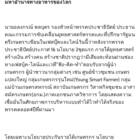
มหาอำนาจทางอาหารของโลก
นายอลงกรณ์ พลบุตร รองหัวหน้าพรรคประชาธิปัตย์ ประธาน
คณะกรรมการขับเคลื่อนยุทธศาสตร์พรรคและที่ปรึกษารัฐมน
ตรีเกษตรฯ.เขียนในเฟสบุ๊คและไลน์วันนี้ว่าหลังจากพรรค
ประชาธิปัตย์ประกาศ 16 นโยบาย 2ชุดแรก ภายใต้ยุทธศาสตร์
สร้างเงิน สร้างคน สร้างชาติปรากฎว่ามีเสียงสะท้อนผ่านช่อง
ทางเฟสบุ้ค-ไลน์และเวที”ฟัง-คิด-ทำ”ตอบรับจากผู้นำ
เกษตรกร ผู้นำชาวนากลุ่มต่างๆ เช่น ศูนย์ข้าวชุมชน เกษตร
แปลงใหญ่ กลุ่มเกษตรกรรุ่นใหม่(Young Smart Farmer) กลุ่ม
แม่บ้านเกษตรสหกรณ์ สถาบันเกษตรกร วิสาหกิจชุมชน อาสา
สมัครเกษตร(อกม.)ภาคเอกชนภาควิชาการ โดยแสดงความ
เชื่อมั่นในศักยภาพการบริหารแบบทำได้ไวทำได้จริงของ
พรรคตลอด4ปีที่ผ่านมา
โดยเฉพาะนโยบายประกันรายได้เกษตรกร นโยบาย