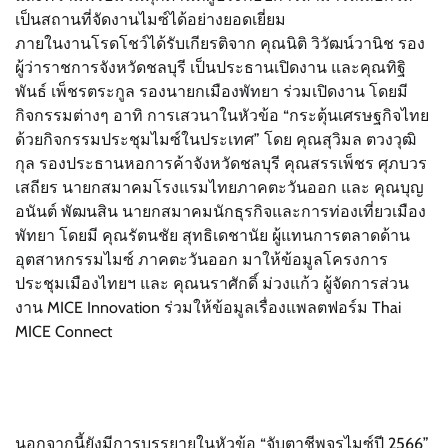
เป็นสถานที่จัดงานไมซ์ได้อย่างยอดเยี่ยม
ภายในงานโรดโชว์ได้รับเกียรติจาก คุณนิติ วิวัฒน์วานิช รอง
ผู้ว่าราชการจังหวัดชลบุรี เป็นประธานเปิดงาน และคุณทิฐิ
พันธ์ เพ็ชรตระกูล รองนายกเมืองพัทยา ร่วมเปิดงาน โดยมี
กิจกรรมต่างๆ อาทิ การเสวนาในหัวข้อ “กระตุ้นเศรษฐกิจไทย
ด้วยกิจกรรมประชุมไมซ์ในประเทศ” โดย คุณสุวิมล ตวงวุฒิ
กุล รองประธานหอการค้าจังหวัดชลบุรี คุณสรรเพ็ชร ศุภบวร
เสถียร นายกสมาคมโรงแรมไทยภาคตะวันออก และ คุณบุญ
อนันต์ พัฒนสิน นายกสมาคมนักธุรกิจและการท่องเที่ยวเมือง
พัทยา โดยมี คุณรัตนชัย สุทธิเดชานัย ผู้แทนการตลาดด้าน
อุตสาหกรรมไมซ์ ภาคตะวันออก มาให้ข้อมูลโครงการ
ประชุมเมืองไทยฯ และ คุณนราศักดิ์ ม่วงแก้ว ผู้จัดการส่วน
งาน MICE Innovation ร่วมให้ข้อมูลเรื่องแพลตฟอร์ม Thai
MICE Connect
นอกจากนี้ยังมีการบรรยายในหัวข้อ “จับตาชีพจรไมซ์ปี 2566”