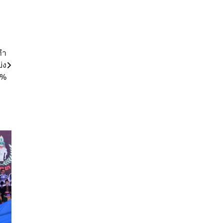
ทำ
่ง
0%