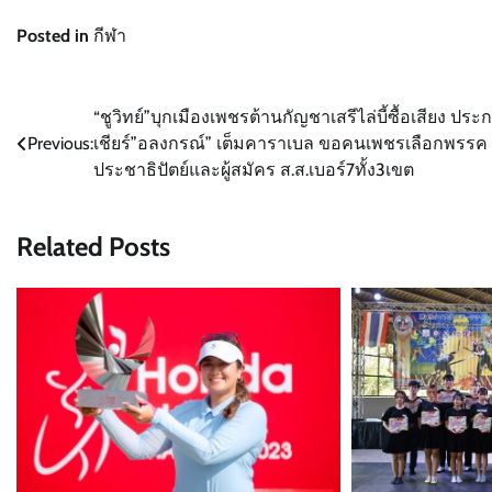
Posted in
กีฬา
แนะแนว
“ชูวิทย์”บุกเมืองเพชรต้านกัญชาเสรีไล่บี้ซื้อเสียง ประ
Previous:
เชียร์”อลงกรณ์” เต็มคาราเบล ขอคนเพชรเลือกพรรค
เรื่อง
ประชาธิปัตย์และผู้สมัคร ส.ส.เบอร์7ทั้ง3เขต
Related Posts