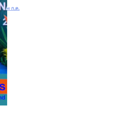
« ก.ค.