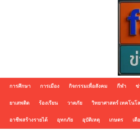
Skip
to
content
การศึกษา
การเมือง
กิจกรรมเพื่อสังคม
กีฬา
ข
ยาเสพติด
ร้องเรียน
วาตภัย
วิทยาศาสตร์ เทคโนโล
อาชีพสร้างรายได้
อุทกภัย
อุบัติเหตุ
เกษตร
เตื