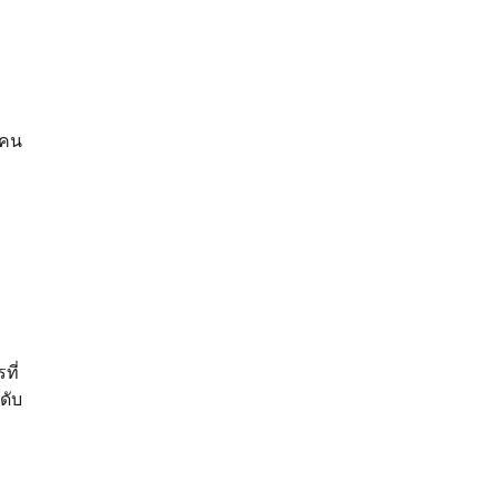
กคน
ที่
ดับ