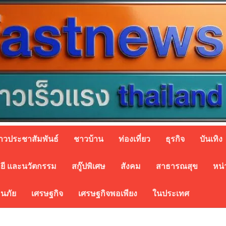
่าวประชาสัมพันธ์
ชาวบ้าน
ท่องเที่ยว
ธุรกิจ
บันเทิง
ยี และนวัตกรรม
สกู๊ปพิเศษ
สังคม
สาธารณสุข
หน่
อนภัย
เศรษฐกิจ
เศรษฐกิจพอเพียง
ในประเทศ