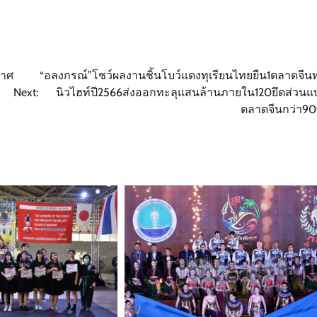
กาศ
“อลงกรณ์”โชว์ผลงานชิ้นโบว์แดงทุเรียนไทยยืน1ตลาดจีน
Next:
นิวไฮท์ปี2566ส่งออกทะลุแสนล้านภายใน120ยึดส่วนแบ
ตลาดจีนกว่า9