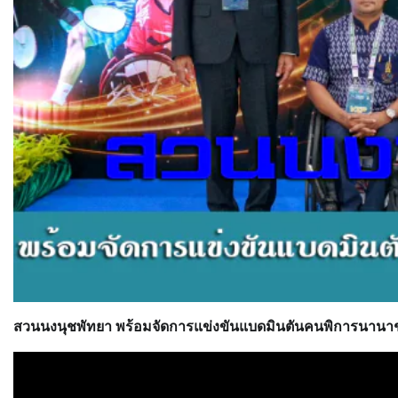
สวนนงนุชพัทยา พร้อมจัดการแข่งขันแบดมินตันคนพิการนาน