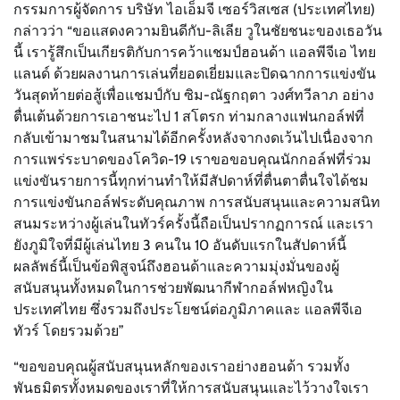
กรรมการผู้จัดการ บริษัท ไอเอ็มจี เซอร์วิสเซส (ประเทศไทย)
กล่าวว่า “ขอแสดงความยินดีกับ-ลิเลีย วูในชัยชนะของเธอวัน
นี้ เรารู้สึกเป็นเกียรติกับการคว้าแชมป์ฮอนด้า แอลพีจีเอ ไทย
แลนด์ ด้วยผลงานการเล่นที่ยอดเยี่ยมและปิดฉากการแข่งขัน
วันสุดท้ายต่อสู้เพื่อแชมป์กับ ซิม-ณัฐกฤตา วงศ์ทวีลาภ อย่าง
ตื่นเต้นด้วยการเอาชนะไป 1 สโตรก ท่ามกลางแฟนกอล์ฟที่
กลับเข้ามาชมในสนามได้อีกครั้งหลังจากงดเว้นไปเนื่องจาก
การแพร่ระบาดของโควิด-19 เราขอขอบคุณนักกอล์ฟที่ร่วม
แข่งขันรายการนี้ทุกท่านทำให้มีสัปดาห์ที่ตื่นตาตื่นใจได้ชม
การแข่งขันกอล์ฟระดับคุณภาพ การสนับสนุนและความสนิท
สนมระหว่างผู้เล่นในทัวร์ครั้งนี้ถือเป็นปรากฏการณ์ และเรา
ยังภูมิใจที่มีผู้เล่นไทย 3 คนใน 10 อันดับแรกในสัปดาห์นี้
ผลลัพธ์นี้เป็นข้อพิสูจน์ถึงฮอนด้าและความมุ่งมั่นของผู้
สนับสนุนทั้งหมดในการช่วยพัฒนากีฬากอล์ฟหญิงใน
ประเทศไทย ซึ่งรวมถึงประโยชน์ต่อภูมิภาคและ แอลพีจีเอ
ทัวร์ โดยรวมด้วย”
“ขอขอบคุณผู้สนับสนุนหลักของเราอย่างฮอนด้า รวมทั้ง
พันธมิตรทั้งหมดของเราที่ให้การสนับสนุนและไว้วางใจเรา