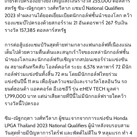
เกียรติไปครองอย่างยิ่งใหญ่และเงินรางวัล 255,000 ดอลลาร์
สหรัฐ ซิม-ณัฐกฤตา วงศ์ทวีลาภ แชมป์ National Qualifiers
2023 ทำผลงานได้ยอดเยี่ยมเบียดนักกอล์ฟชั้นนำของโลก คว้า
รองแชมป์ไปครองด้วยสกอร์รวม 21 อันเดอรพาร์ 267 รับเงิน
รางวัล 157,385 ดอลลาร์สหรัฐ
การต่อสู้แย่งแชมป์วันสุดท้ายท่ามกลางแฟนกอล์ฟที่เนืองแน่น
เต็มไปด้วยความตื่นเต้นและสนุกเร้าใจของเหล่านักกอล์ฟชั้น
นำของโลกและนักกอล์ฟรับเชิญจากสปอนเซอร์ร่วมแข่งขัน
ณ สยามคันทรีคลับ โอลด์คอร์ส ระยะ 6,576 หลาพาร์ 72 มีนัก
กอล์ฟร่วมแข่งขันทั้งสิ้น 72 คน โดยมีนักกอล์ฟไทยร่วม
แข่งขันปีนี้ 11 คน เพื่อลุ้นคว้าแชมป์และรางวัลโฮลอินวัน รถ
ยนต์ฮอนด้า แอคคอร์ด อี:เอชอีวี รุ่น e:HEV TECH มูลค่า
1,799,000 บาท แต่น่าเสียดายที่ปีนี้ไม่มีนักกอล์ฟรายใดคว้า
รางวัลนี้ไปครอง
ซิม-ณัฐกฤตา วงศ์ทวีลาภ ผู้ชนะจากจากการแข่งขัน Honda
LPGA Thailand 2023 National Qualifiers ผู้นำหลังจบรอบสาม
วันสุดท้ายมีปัญหาการไดร์ฟ และพัตต์ไม่ดีใน 9 หลุมแรก ทำ 4