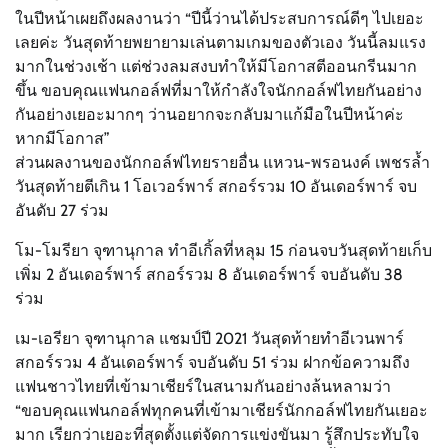
ในปีหน้าเผยถึงผลงานว่า “ปีนี้ว่านได้ประสบการณ์ดีๆ ไปเยอะ
เลยค่ะ วันสุดท้ายพยายามเล่นตามเกมของตัวเอง วันนี้ลมแรง
มากในช่วงเช้า แต่ช่วงลมสงบทำให้มีโอกาสตีออนกรีนมาก
ขึ้น ขอบคุณแฟนกอล์ฟที่มาให้กำลังใจนักกอล์ฟไทยกันอย่าง
กันอย่างเยอะมากๆ ว่านอยากจะกลับมาแก้มือในปีหน้าค่ะ
หากมีโอกาส”
ส่วนผลงานของนักกอล์ฟไทยรายอื่น แหวน-พรอนงค์ เพชรล้ำ
วันสุดท้ายตีเกิน 1 โอเวอร์พาร์ สกอร์รวม 10 อันเดอร์พาร์ จบ
อันดับ 27 ร่วม
โม-โมรียา จุฑานุกาล ทำอีเกิ้ลที่หลุม 15 ก่อนจบวันสุดท้ายเก็บ
เพิ่ม 2 อันเดอร์พาร์ สกอร์รวม 8 อันเดอร์พาร์ จบอันดับ 38
ร่วม
เม-เอรียา จุฑานุกาล แชมป์ปี 2021 วันสุดท้ายทำอีเวนพาร์
สกอร์รวม 4 อันเดอร์พาร์ จบอันดับ 51 ร่วม ฝากข้อความถึง
แฟนชาวไทยที่เข้ามาเชียร์ในสนามกันอย่างล้นหลามว่า
“ขอบคุณแฟนกอล์ฟทุกคนที่เข้ามาเชียร์นักกอล์ฟไทยกันเยอะ
มาก เรียกว่าเยอะที่สุดตั้งแต่จัดการแข่งขันมา รู้สึกประทับใจ