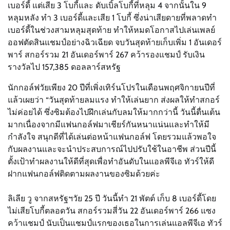
เบอร์ดี้ แต่เสีย 3 โบกี้และ ดับเบิ้ลโบกี้ที่หลุม 4 จากนั้นใน 9
หลุมหลัง ทำ 3 เบอร์ดี้และเสีย 1 โบกี้ ซึ่งน่าเสียดายที่พลาดทำ
เบอร์ดี้ในช่วงสามหลุมสุดท้าย ทำให้หมดโอกาสไปเล่นเพลย์
ออฟตัดสินแชมป์อย่างฉิวเฉียด จบวันสุดท้ายเก็บเพิ่ม 1 อันเดอร์
พาร์ สกอร์รวม 21 อันเดอร์พาร์ 267 คว้ารองแชมป์ รับเงิน
รางวัลไป 157,385 ดอลลาร์สหรัฐ
นักกอล์ฟวัยเพียง 20 ปีที่เพิ่งเทิร์นโปรในเดือนพฤศจิกายนปีที่
แล้วเผยว่า “วันสุดท้ายลมแรง ทำให้เล่นยาก ส่งผลให้ทำสกอร์
ไม่ค่อยได้ ซึ่งซิมต้องไปฝึกเล่นกับลมให้มากกว่านี้ วันนี้ตื่นเต้น
มากเนื่องจากมีแฟนกอล์ฟมาเชียร์กันหนาแน่นและทำให้มี
กำลังใจ สนุกดีที่ได้เล่นต่อหน้าแฟนกอล์ฟ โดยรวมแล้วพอใจ
กับผลงานและจะนำประสบการณ์ไปปรับใช้ในอาชีพ ส่วนปีนี้
ตั้งเป้าทำผลงานให้ดีที่สุดเพื่อทำอันดับในแอลพีจีเอ ทัวร์ให้ดี
ฝากแฟนกอล์ฟติดตามผลงานของซิมด้วยค่ะ
ลิเลีย วู จากสหรัฐฯวัย 25 ปี วันนี้ทำ 21 พัตต์ เก็บ 8 เบอร์ดี้โดย
ไม่เสียโบกี้ตลอดวัน สกอร์รวมสี่วัน 22 อันเดอร์พาร์ 266 แซง
คว้าแชมป์ นับเป็นแชมป์แรกของเธอในการเล่นแอลพีจีเอ ทัวร์