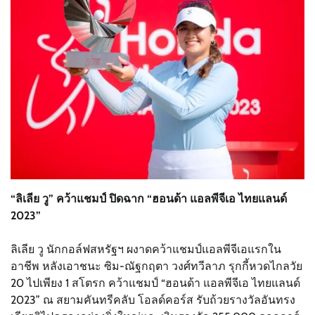
“ลิเลีย วู” คว้าแชมป์ ปิดฉาก “ฮอนด้า แอลพีจีเอ ไทยแลนด์
2023”
ลิเลีย วู นักกอล์ฟสหรัฐฯ ผงาดคว้าแชมป์แอลพีจีเอแรกใน
อาชีพ หลังเอาชนะ ซิม-ณัฐกฤตา วงศ์ทวีลาภ รุกกี้หวดไกลวัย
20 ไปเพียง 1 สโตรก คว้าแชมป์ “ฮอนด้า แอลพีจีเอ ไทยแลนด์
2023” ณ สยามคันทรีคลับ โอลด์คอร์ส รับถ้วยรางวัลอันทรง