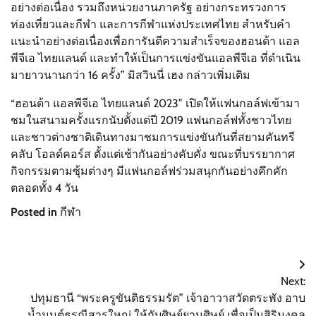
อย่างต่อเนื่อง รวมถึงหน่วยงานภาครัฐ อย่างกระทรวงการ
ท่องเที่ยวและกีฬา และการกีฬาแห่งประเทศไทย สำหรับคำ
แนะนำอย่างต่อเนื่องเพื่อการันตีความสำเร็จของฮอนด้า แอล
พีจีเอ ไทยแลนด์ และทำให้เป็นการแข่งขันแอลพีจีเอ ที่ดำเนิน
มายาวนานกว่า 16 ครั้ง” มิสวินนี่ เฮง กล่าวเพิ่มเติม
“ฮอนด้า แอลพีจีเอ ไทยแลนด์ 2023” เปิดให้แฟนกอล์ฟเข้ามา
ชมในสนามครั้งแรกนับตั้งแต่ปี 2019 แฟนกอล์ฟทั้งชาวไทย
และชาวต่างชาติเดินทางมาชมการแข่งขันกันที่สยามคันทรี
คลับ โอลด์คอร์ส ตั้งแต่เช้ากันอย่างคับคั่ง ขณะที่บรรยากาศ
กิจกรรมตามซุ้มต่างๆ มีแฟนกอล์ฟร่วมสนุกกันอย่างคึกคัก
ตลอดทั้ง 4 วัน
Posted in
กีฬา
แนะแนว
Next:
เรื่อง
ปทุมธานี “พระครูขันติธรรมรัต” เจ้าอาวาสวัดตระพัง อาบ
น้ำมนต์ธรณีสารใหญ่ ให้กับศิษย์ยานุศิษย์ เพื่อเป็นสิริมงคล