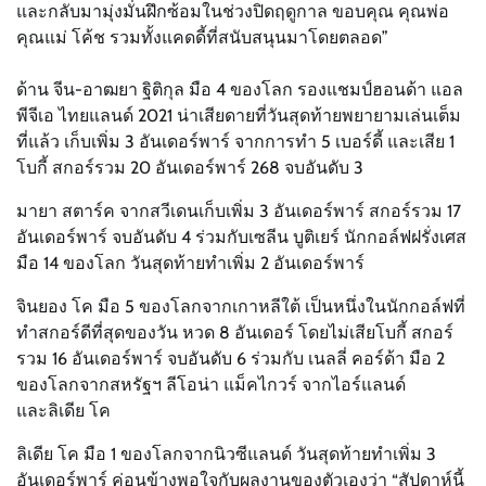
และกลับมามุ่งมั่นฝึกซ้อมในช่วงปิดฤดูกาล ขอบคุณ คุณพ่อ
คุณแม่ โค้ช รวมทั้งแคดดี้ที่สนับสนุนมาโดยตลอด”
ด้าน จีน-อาฒยา ฐิติกุล มือ 4 ของโลก รองแชมป์ฮอนด้า แอล
พีจีเอ ไทยแลนด์ 2021 น่าเสียดายที่วันสุดท้ายพยายามเล่นเต็ม
ที่แล้ว เก็บเพิ่ม 3 อันเดอร์พาร์ จากการทำ 5 เบอร์ดี้ และเสีย 1
โบกี้ สกอร์รวม 20 อันเดอร์พาร์ 268 จบอันดับ 3
มายา สตาร์ค จากสวีเดนเก็บเพิ่ม 3 อันเดอร์พาร์ สกอร์รวม 17
อันเดอร์พาร์ จบอันดับ 4 ร่วมกับเซลีน บูติเยร์ นักกอล์ฟฝรั่งเศส
มือ 14 ของโลก วันสุดท้ายทำเพิ่ม 2 อันเดอร์พาร์
จินยอง โค มือ 5 ของโลกจากเกาหลีใต้ เป็นหนึ่งในนักกอล์ฟที่
ทำสกอร์ดีที่สุดของวัน หวด 8 อันเดอร์ โดยไม่เสียโบกี้ สกอร์
รวม 16 อันเดอร์พาร์ จบอันดับ 6 ร่วมกับ เนลลี่ คอร์ด้า มือ 2
ของโลกจากสหรัฐฯ ลีโอน่า แม็คไกวร์ จากไอร์แลนด์
และลิเดีย โค
ลิเดีย โค มือ 1 ของโลกจากนิวซีแลนด์ วันสุดท้ายทำเพิ่ม 3
อันเดอร์พาร์ ค่อนข้างพอใจกับผลงานของตัวเองว่า “สัปดาห์นี้