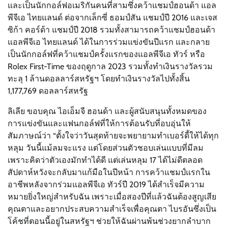
และเป็นนักกอล์ฟอเมริกันคนที่สามซึ่งคว้าแชมป์ฮอนด้า แอล
พีจีเอ ไทยแลนด์ ต่อจากเล็กซี่ ธอมป์สัน แชมป์ปี 2016 และเจส
ซิก้า คอร์ด้า แชมป์ปี 2018 รวมทั้งสามารถคว้าแชมป์ฮอนด้า
แอลพีจีเอ ไทยแลนด์ ได้ในการร่วมแข่งขันปีแรก และกลาย
เป็นนักกอล์ฟที่คว้าแชมป์ครั้งแรกของแอลพีจีเอ ทัวร์ หรือ
Rolex First-Time ของฤดูกาล 2023 รวมทั้งทำเงินรางวัลรวม
ทะลุ 1 ล้านดอลลาร์สหรัฐฯ โดยทำเงินรางวัลไปทั้งสิ้น
1,177,769 ดอลลาร์สหรัฐ
ลิเลีย ขอบคุณ ไอเอ็มจี ฮอนด้า และผู้สนับสนุนทั้งหมดของ
การแข่งขันและแฟนกอล์ฟที่ให้การต้อนรับที่อบอุ่นให้
สัมภาษณ์ว่า “ตั้งใจว่าวันสุดท้ายจะพยายามทำเบอร์ดี้ให้ได้ทุก
หลุม วันนี้แม้ลมจะแรง แต่โดยส่วนตัวชอบเล่นแบบที่มีลม
เพราะคิดว่าตัวเองมักทำได้ดี แต่เล่นหลุม 17 ได้ไม่ดีตลอด
สัปดาห์หวังจะกลับมาแก้มือในปีหน้า การคว้าแชมป์แรกใน
อาชีพหลังจากร่วมแอลพีจีเอ ทัวร์ปี 2019 ได้สำเร็จมีความ
หมายยิ่งใหญ่สำหรับฉัน เพราะเมื่อสองปีที่แล้วฉันต้องสูญเสีย
คุณตาและอยากประสบความสำเร็จเพื่อคุณตา ไบรอันซึ่งเป็น
โค้ชที่ตอนนี้อยู่ในสหรัฐฯ ช่วยให้ฉันผ่านพ้นช่วงยากลำบาก