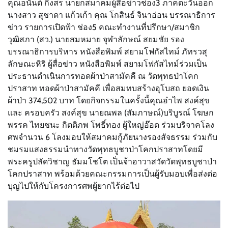
คุณอนันต์ กิ่งสร นายกสมาคมผู้สื่อข่าวช่อง3 ภาคตะวันออก
นางสาว สุชาดา แก้วเก้า คุณ โกสินธ์ จินาอ่อน บรรณาธิการ
ข่าว รายการเปิดฟ้า ช่อง5 คณะทำงานที่ปรึกษา/สมาชิก
วุฒิสภา (สว.) นายสมหมาย จุฬาลักษณ์ สยมชัย รอง
บรรณาธิการบริหาร หนังสือพิมพ์ สยามโฟกัสไทม์ ภัทรวสุ
ลักษณะหิริ ผู้สื่อข่าว หนังสือพิมพ์ สยามโฟกัสไทม์ร่วมเป็น
ประธานดำเนินการทอดผ้าป่าสามัคคี ณ วัดพุทธป่าโคก
ปราสาท ทอดผ้าป่าสามัคคี เพื่อสมทบสร้างอุโบสถ ยอดเงิน
ผ้าป่า 374,502 บาท โดยกิจกรรมในครั้งนี้คุณอำไพ สงค์สุข
และ ครอบครัว สงค์สุข นายณพล (สัมภาษณ์)บริบูรณ์ โฆษก
พรรค ไทยชนะ กิตติภพ โพธิ์ทอง ผู้ใหญ่อ๊อด ร่วมบริจาคโลง
ศพจำนวน 6 โลงมอบให้สมาคมกู้ภัยนางรองสัจธรรม ร่วมกับ
ชมรมแสงธรรมนำทางวัดพุทธบูชาป่าโคกปราสาทโดยมี
พระครูปลัดวิชาญ ธัมมโชโต เป็นจ้าอาวาสวัดวัดพุทธบูชาป่า
โคกปราสาท พร้อมด้วยคณะกรรมการเป็นผู้รับมอบเพื่อส่งต่อ
บุญไปให้กับโครงการศพผู้ยากไร้ต่อไป