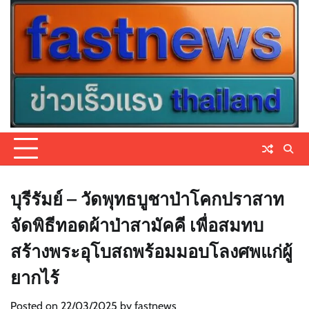
Skip
to
content
บุรีรัมย์ – วัดพุทธบูชาป่าโคกปราสาท
จัดพิธีทอดผ้าป่าสามัคคี เพื่อสมทบ
สร้างพระอุโบสถพร้อมมอบโลงศพแก่ผู้
ยากไร้
Posted on
22/03/2025
by
fastnews