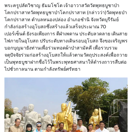
พระครูปลัดวิชาญ ธัมมโชโต เจ้าอาวาสวัดวัดพุทธบูชาป่า
โคกปราสาทวัดพุทธบูชาป่าโคกปราสาท (กล่าวว่า)วัดพุทธป่า
โคกปราสาท ตำบลหนองปล่อง อำเภอชำนิ จังหวัดบุรีรัมย์
กำลังก่อสร้างอุโบสถซึ่งสร้างแล้วเสร็จประมาณ 70
เปอร์เซ็นต์ ยังรอเพียงการ ตีฝ่าเพดาน ประดับลวดลาย เดินสาย
ไฟภายในอุโบสถ ปรับระดับทางเดินรอบอุโบสถ จึงขอเจริญพร
บอกบุญมายังท่านเพื่อร่วมทอดผ้าป่าสามัคคี เพื่อรวบรวม
จตุปัจจัยร่วมก่อสร้างอุโบสถให้แล้วตามวัตถุประสงค์เพื่อถวาย
เป็นพุทธบูชาฝากชื่อไว้ในพระพุทธศาสนาให้ดำรงถาวรสืบต่อ
ไปชั่วกาลนาน ตามกำลังทรัพย์ศรัทธา