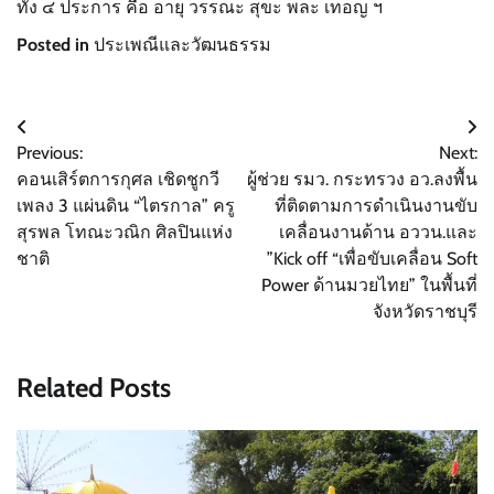
ทั้ง ๔ ประการ คือ อายุ วรรณะ สุขะ พละ เทอญ ฯ
Posted in
ประเพณีและวัฒนธรรม
แนะแนว
Previous:
Next:
เรื่อง
คอนเสิร์ตการกุศล เชิดชูกวี
ผู้ช่วย รมว. กระทรวง อว.ลงพื้น
เพลง 3 แผ่นดิน “ไตรกาล” ครู
ที่ติดตามการดำเนินงานขับ
สุรพล โทณะวณิก ศิลปินแห่ง
เคลื่อนงานด้าน อววน.และ
ชาติ
”Kick off “เพื่อขับเคลื่อน Soft
Power ด้านมวยไทย” ในพื้นที่
จังหวัดราชบุรี
Related Posts