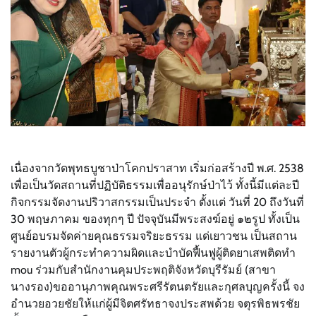
เนื่องจากวัดพุทธบูชาป่าโคกปราสาท เริ่มก่อสร้างปี พ.ศ. 2538
เพื่อเป็นวัดสถานที่ปฏิบัติธรรมเพื่ออนุรักษ์ป่าไว้ ทั้งนี้มีแต่ละปี
กิจกรรมจัดงานปริวาสกรรมเป็นประจำ ตั้งแต่ วันที่ 20 ถึงวันที่
30 พฤษภาคม ของทุกๆ ปี ปัจจุบันมีพระสงฆ์อยู่ ๑๒รูป ทั้งเป็น
ศูนย์อบรมจัดค่ายคุณธรรมจริยะธรรม แด่เยาวชน เป็นสถาน
รายงานตัวผู้กระทำความผิดและบำบัดฟื้นฟูผู้ติดยาเสพติดทำ
mou ร่วมกับสำนักงานคุมประพฤติจังหวัดบุรีรัมย์ (สาขา
นางรอง)ขออานุภาพคุณพระศรีรัตนตรัยและกุศลบุญครั้งนี้ จง
อำนวยอวยชัยให้แก่ผู้มีจิตศรัทธาจงประสพด้วย จตุรพิธพรชัย