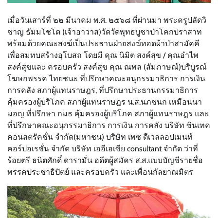
เมื่อวันเสาร์ที่ ๒๒ มีนาคม พ.ศ. ๒๕๖๘ ที่ผ่านมา พระครูปลัดวิ
ชาญ ธัมมโชโต (เจ้าอาวาส)วัดวัดพุทธบูชาป่าโคกปราสาท
พร้อมด้วยคณะสงฆ์เป็นประธานฝ่ายสงฆ์ทอดผ้าป่าสามัคคี
เพื่อสมทบสร้างอุโบสถ โดยมี คุณ นิมิต สงค์สุข / คุณอำไพ
สงค์สุขและ ครอบครัว สงค์สุข คุณ ณพล (สัมภาษณ์)บริบูรณ์
โฆษกพรรค ไทยชนะ ที่ปรึกษาคณะอนุกรรมาธิการ การเงิน
การคลัง สภาผู้แทนราษฎร, ที่ปรึกษาประธานกรรมาธิการ
คุ้มครองผู้บริโภค สภาผู้แทนราษฎร น.ส.นภชนก เหมือนนา
มอญ ที่ปรึกษา กมธ คุ้มครองผู้บริโภค สภาผู้แทนราษฎร และ
ที่ปรึกษาคณะอนุกรรมาธิการ การเงิน การคลัง บริษัท ซินเทค
คอนสตรัคชั่น จำกัด(มหาชน) บริษัท เพซ ดีเวลลอปเมนท์
คอร์ปอเรชั่น จำกัด บริษัท เออีเอเซีย consultant จำกัด ว่าที่
ร้อยตรี ธนิตศักดิ์ ดารามั่น อดีตผู้สมัคร ส.ส.แบบบัญชีรายชื่อ
พรรคประชาธิปัตย์ และครอบครัว และเพื่อนกัลยาณมิตร