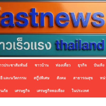
่าวประชาสัมพันธ์
ชาวบ้าน
ท่องเที่ยว
ธุรกิจ
บันเทิง
ยี และนวัตกรรม
สกู๊ปพิเศษ
สังคม
สาธารณสุข
หน่
อนภัย
เศรษฐกิจ
เศรษฐกิจพอเพียง
ในประเทศ