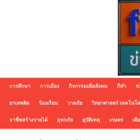
Skip
to
content
การศึกษา
การเมือง
กิจกรรมเพื่อสังคม
กีฬา
ข
ยาเสพติด
ร้องเรียน
วาตภัย
วิทยาศาสตร์ เทคโนโล
อาชีพสร้างรายได้
อุทกภัย
อุบัติเหตุ
เกษตร
เตื