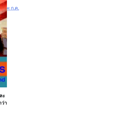
« ก.ค.
และ
กว่า