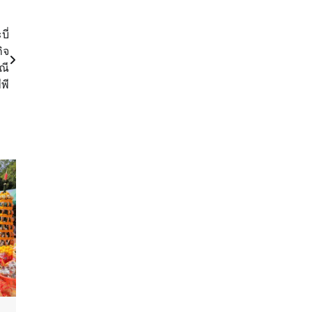
ี่
ิจ
ณี
พี