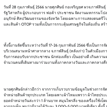
วันที่ 28 กุมภาพันธุ์ 2566 นายศุภศิษย์ กอเจริญยศ ผวจ.กาฬสินธุ์
รัฐวิสาหกิจ ผู้ประกอบการ พ่อค้า ประชาชน จัดงานมหกรรมโปงล
อนุรักษ์ ศิลปวัฒนธรรมของจังหวัด โดยเฉพาะการแสดงดนตรีโปงล
และสินค้า OTOP รวมทั้งเป็นการกระตุ้นเศรษฐกิจในท้องถิ่น สร้า
ทั้งนี้งานจัดขึ้นระหว่างวันที่ 17-26 กุมภาพันธ์ 2566 ซึ่งเป็นก
บริเวณสนามหน้าศาลากลาง จ.กาฬสินธุ์ (หลังเก่า) ในตัวเมืองก
รับการตอบรับจากประชาชน นักท่องเที่ยว เป็นอย่างดี เกินควา
จำนวนคนที่เดินทางมาร่วมงานทั้งภาคกลางวันและภาคกลางคืน 
นายศุภศิษย์กล่าวอีกว่า จากการเก็บรวบรวมข้อมูลในช่วงการจัดงา
จำหน่ายสินค้าทุกประเภท โดยเฉพาะผ้าไหมแพรวา ผ้าไทยประเภ
ยอดจำหน่ายวันล่ะกว่า 1 ล้านบาท สมุนไพรสิ่ง ของเครื่องใช้เบ็ดเ
จากรถเข็น พบว่ามีรายได้วันละ 3,000-5,000 บาททีเดียว ทั้ง