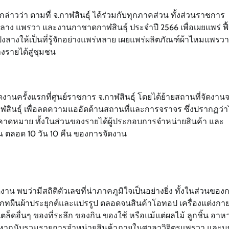
 กล่าวว่า ตามที่ จ.กาฬสินธุ์ ได้ร่วมกับทุกภาคส่วน ทั้งส่วนราชการ
าง แพรวา และงานกาชาดกาฬสินธุ์ ประจำปี 2566 เพื่อเผยแพร่ ฟื้
างให้เป็นที่รู้จักอย่างแพร่หลาย เผยแพร่ผลิตภัณฑ์ผ้าไหมแพรวา
งรายได้สู่ชุมชน
ารจัดงานครั้งแรกที่ศูนย์ราชการ จ.กาฬสินธุ์ โดยได้ย้ายสถานที่จัดงาน
าฬสินธุ์ เพื่อลดความแออัดด้านสถานที่และการจราจร ซึ่งปรากฏว่า
มคาดหมาย ทั้งในส่วนของรายได้ผู้ประกอบการจำหน่ายสินค้า และ
ตลอด 10 วัน 10 คืน ของการจัดงาน
น พบว่ามีสถิติตัวเลขที่น่าภาคภูมิใจเป็นอย่างยิ่ง ทั้งในส่วนของ
ทผืนผ้าประยุกต์และแปรรูป ตลอดจนสินค้าโอทอป เครื่องแต่งกา
ตล็ดอื่นๆ ของที่ระลึก ของกิน ของใช้ หรือแม้แต่ผลไม้ ลูกชิ้น อาห
นี้ หากนับรวมรายการจำหน่ายสินค้าภายในศาลาวิจิตรแพรวา และบู