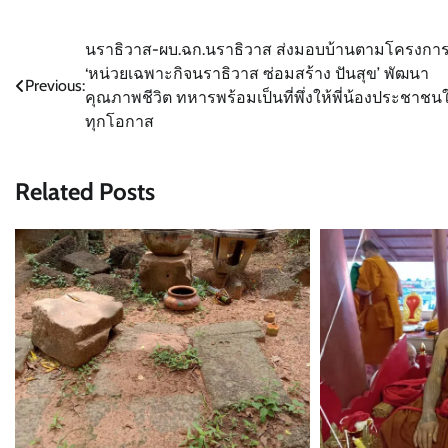
แนะแนว
นราธิวาส-ผบ.ฉก.นราธิวาส ส่งมอบบ้านตามโครงกา
‘หน่วยเฉพาะกิจนราธิวาส ซ่อมสร้าง ปันสุข’ พัฒนา
เรื่อง
Previous:
คุณภาพชีวิต ทหารพร้อมเป็นที่พึ่งให้พี่น้องประชาชน
ทุกโอกาส
Related Posts