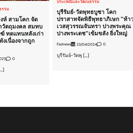
ประเพณีและวัฒนธรรม
ธรรม
บุรีรัมย์-วัดพุทธบูชา โคก
ปราสาทจัดพิธีพุทธาภิเษก “ท้า
ิงห์ สามโคก จัด
เวสสุวรรณจันทรา ปางพระคุณ
ษกวัตถุมงคล สมทบ
ปางพระเดช”เข้มขลัง ยิ่งใหญ่
งฆ์ ทดแทนหลังเก่า
ุพังเนื่องจากถูก
Fastnews
0
23/04/2024
บุรีรัมย์-วัดพุ […]
0
023
[…]