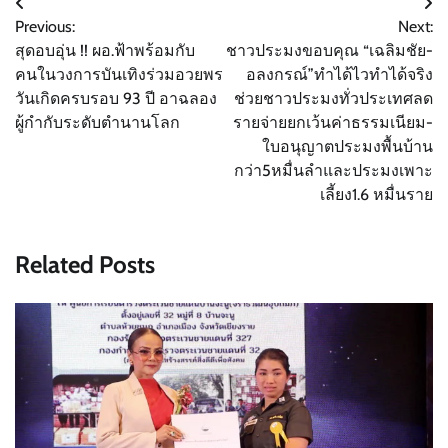
แนะแนว
Previous:
Next:
เรื่อง
สุดอบอุ่น !! ผอ.ฟ้าพร้อมกับ
ชาวประมงขอบคุณ “เฉลิมชัย-
คนในวงการบันเทิงร่วมอวยพร
อลงกรณ์”ทำได้ไวทำได้จริง
วันเกิดครบรอบ 93 ปี อาฉลอง
ช่วยชาวประมงทั่วประเทศลด
ผู้กำกับระดับตำนานโลก
รายจ่ายยกเว้นค่าธรรมเนียม-
ใบอนุญาตประมงพื้นบ้าน
กว่า5หมื่นลำและประมงเพาะ
เลี้ยง1.6 หมื่นราย
Related Posts