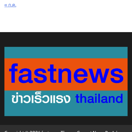
« ก.ค.