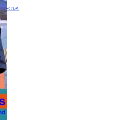
« ก.ค.