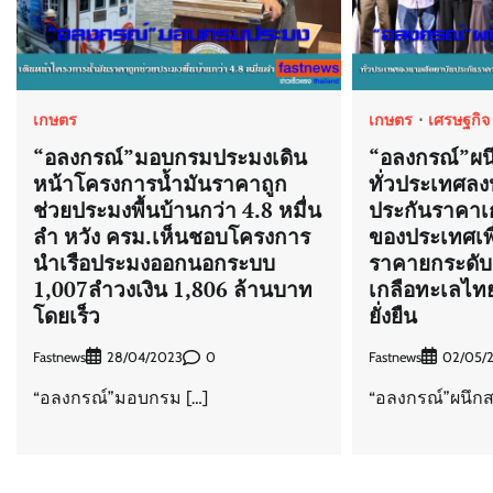
เกษตร
เกษตร
เศรษฐกิจ
“อลงกรณ์”มอบกรมประมงเดิน
“อลงกรณ์”ผน
หน้าโครงการน้ำมันราคาถูก
ทั่วประเทศลง
ช่วยประมงพื้นบ้านกว่า 4.8 หมื่น
ประกันราคาเกล
ลำ หวัง ครม.เห็นชอบโครงการ
ของประเทศเพื
นำเรือประมงออกนอกระบบ
ราคายกระดั
1,007ลำวงเงิน 1,806 ล้านบาท
เกลือทะเลไทย
โดยเร็ว
ยั่งยืน
Fastnews
0
Fastnews
28/04/2023
02/05/
“อลงกรณ์”มอบกรม […]
“อลงกรณ์”ผนึกส