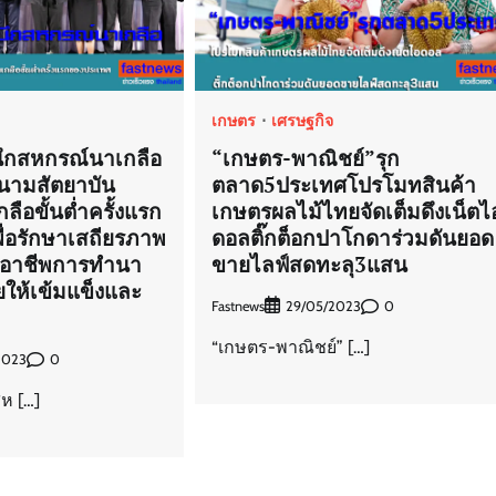
เกษตร
เศรษฐกิจ
ึกสหกรณ์นาเกลือ
“เกษตร-พาณิชย์”รุก
นามสัตยาบัน
ตลาด5ประเทศโปรโมทสินค้า
ือขั้นต่ำครั้งแรก
เกษตรผลไม้ไทยจัดเต็มดึงเน็ตไ
่อรักษาเสถียรภาพ
ดอลติ๊กต็อกปาโกดาร่วมดันยอด
บอาชีพการทำนา
ขายไลฟ์สดทะลุ3แสน
ให้เข้มแข็งและ
Fastnews
0
29/05/2023
“เกษตร-พาณิชย์” […]
0
2023
ห […]