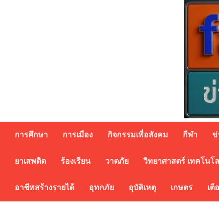
Skip
to
content
การศึกษา
การเมือง
กิจกรรมเพื่อสังคม
กีฬา
ข
ยาเสพติด
ร้องเรียน
วาตภัย
วิทยาศาสตร์ เทคโนโล
อาชีพสร้างรายได้
อุทกภัย
อุบัติเหตุ
เกษตร
เตื