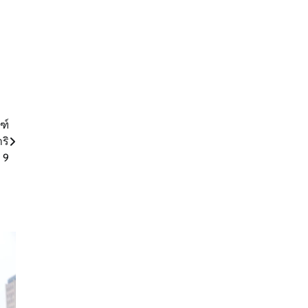
ฑ์
ริ
 9