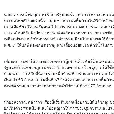
นายอลงกรณ์ พลบุตร ที่ปรึกษารัฐมนตรีว่าการกระทรวงเกษ
ประมงไทยเปิดเผยวันนี้ว่า กลุ่มชาวประมงพื้นบ้านใน23จังหวั
ดร.เฉลิมชัย ศรีอ่อน รัฐมนตรีว่าการกระทรวงเกษตรและสห
ประมงไทยที่รับฟังปัญหาความเดือดร้อนจากการประกอบอาชีพเ
เหลืออย่างรวดเร็วในการยกเว้นค่าธรรมเนียมใบอนุญาตให้ทำการเพ
พ.ศ. …” ให้แก่พี่น้องเกษตรกรผู้เพาะเลี้ยงหอยทะเล สัตว์น้ำในกระช
เพื่อลดภาระค่าใช้จ่ายของเกษตรกรผู้เพาะเลี้ยงสัตว์น้ำและพี่
รัฐมนตรีเห็นชอบกฎกระทรวง “ยกเว้นค่าอากรใบอนุญาตให้ใช้
บ้าน พ.ศ. …” ให้กับพี่น้องประมงพื้นบ้าน ที่ได้รับผลกระทบจากโคว
เงินกว่า 50 ล้านบาท ในพื้นที่ 67 จังหวัด และ ชาวประมงพื้นบ้า
จังหวัด รวมแล้วสามารถลดภาระค่าใช้จ่ายได้กว่า 70 ล้านบาท
นายอลงกรณ์ กล่าวว่า เรื่องนี้เริ่มต้นจากเมื่อปลายปีที่แล้วกล
ยกเว้นค่าธรรมเนียมและใบอนุญาตในการประชุมกับตนและประมงจั