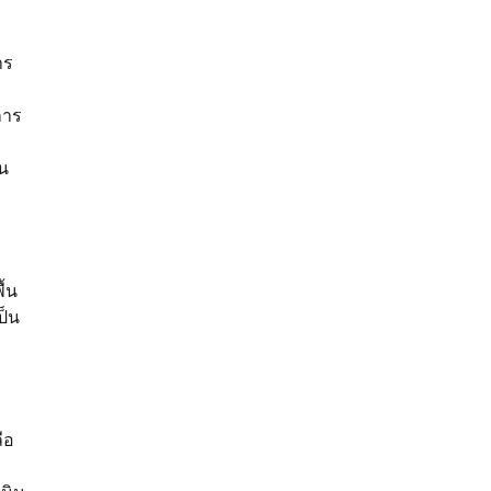
าร
การ
ิน
้น
ป็น
ือ