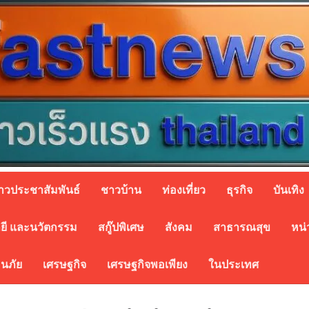
่าวประชาสัมพันธ์
ชาวบ้าน
ท่องเที่ยว
ธุรกิจ
บันเทิง
ยี และนวัตกรรม
สกู๊ปพิเศษ
สังคม
สาธารณสุข
หน่
อนภัย
เศรษฐกิจ
เศรษฐกิจพอเพียง
ในประเทศ