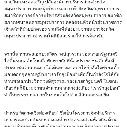
นายวิมล มงคลเจริญ ปลัดองค์การบริหารส่วนจังหวัด
สมุทรปราการ คณะผู้บริหารหอการค้าจังหวัดสมุทรปราการ
สมาชิกสภาองค์การบริหารส่วนจังหวัดสมุทรปราการ สมาชิก
สภาเทศบาลนครสมุทรปราการ ตลอดจนหัวหน้าส่วนราชการ
เจ้าหน้าที่ฝ่ายปกครอง รวมถึงพี่น้องประชาชนชาวจังหวัด
สมุทรปราการ เข้าร่วมในพิธีและร่วมให้การต้อนรับ
จากนั้น ท่านพลเอกประวิตร วงษ์สุวรรณ รองนายกรัฐมนตรี
ได้ขึ้นรถกอล์ฟโบกมือทักทายกับพี่น้องประชาชน อีกทั้ง มี
ประชาชนจำนวนมากได้เดินทางมาคอยให้กำลังใจพร้อมทั้ง
มอบดอกกุหลาบชูป้าย “เรารักลุงป้อม” เพื่อเป็นกำลังใจให้กับ
ท่านพลเอกประวิตร วงษ์สุวรรณ รองนายกรัฐมนตรี ในขณะ
เดียวกันก็มีประชาชนจำนวนมากต่างส่งเสียง “เรารักลุงป้อม”
ทำให้บรรยากาศภายในงานเต็มไปด้วยสีสันและรอยยิ้ม
สำหรับ “ตลาดเชิงท่องเที่ยว” ซึ่งเป็นโครงการจัดทำบริการ
สาธารณะร่วมกันระหว่างองค์กรปกครองส่วนท้องถิ่น ด้าน
ตลาดเชิงท่องเที่ยว ศูนย์กลางจำหน่ายผลผลิตทางการประมง